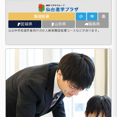
集団指導
小
中
高
宮城県
山形県
福島県
公立中学校進学者向けの少人数制集団指導コースなどがあります。