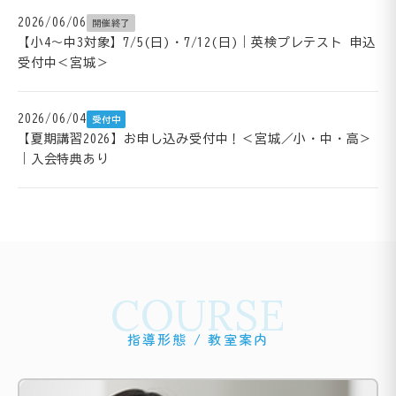
2026/06/06
開催終了
【小4～中3対象】7/5(日)・7/12(日)｜英検プレテスト 申込
受付中＜宮城＞
2026/06/04
受付中
【夏期講習2026】お申し込み受付中！＜宮城／小・中・高＞
｜入会特典あり
COURSE
指導形態 / 教室案内