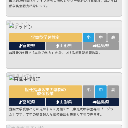
最大週30時間ネイティブから英語のシャワーを浴びれる環境。だから自
然な英会話力が身につく。
学童型学習教室
小
中
高
宮城県
山形県
福島県
放課後2時間で「本物の学力」を身につける学童型学習教室。
担任指導＆実力講師の
小
中
高
映像授業
宮城県
山形県
福島県
難関大学受験とその先の未来を見据えた【東進式中学生専用プログラ
ム】です。学年の壁を越えた高校範囲も先取り学習できます。