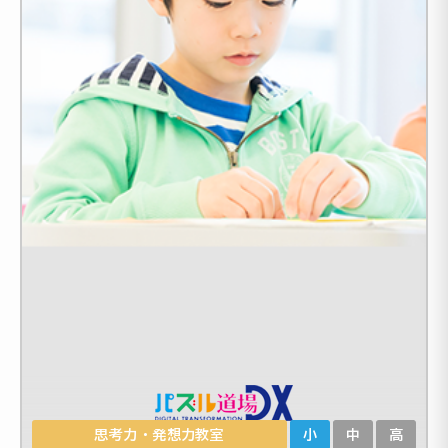
思考力・発想力教室
小
中
高