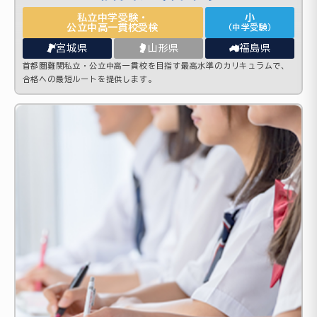
私立中学受験・
小
公立中高一貫校受検
（中学受験）
宮城県
山形県
福島県
首都圏難関私立・公立中高一貫校を目指す最高水準のカリキュラムで、
合格への最短ルートを提供します。