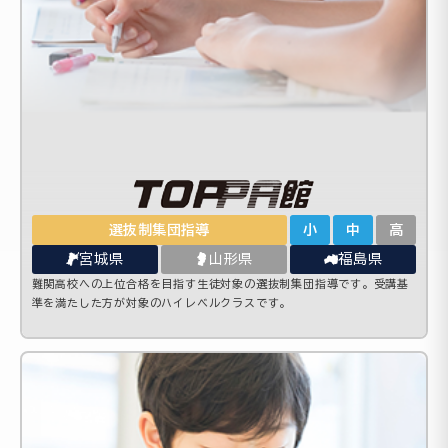
選抜制集団指導
小
中
高
宮城県
山形県
福島県
難関高校への上位合格を目指す生徒対象の選抜制集団指導です。受講基
準を満たした方が対象のハイレベルクラスです。