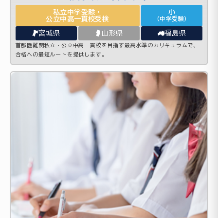
私立中学受験・
小
公立中高一貫校受検
（中学受験）
宮城県
山形県
福島県
首都圏難関私立・公立中高一貫校を目指す最高水準のカリキュラムで、
合格への最短ルートを提供します。