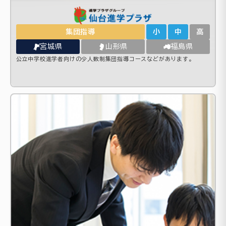
集団指導
小
中
高
宮城県
山形県
福島県
公立中学校進学者向けの少人数制集団指導コースなどがあります。