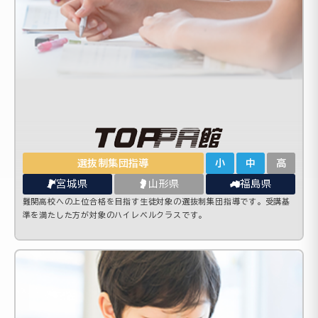
選抜制集団指導
小
中
高
宮城県
山形県
福島県
難関高校への上位合格を目指す生徒対象の選抜制集団指導です。受講基
準を満たした方が対象のハイレベルクラスです。