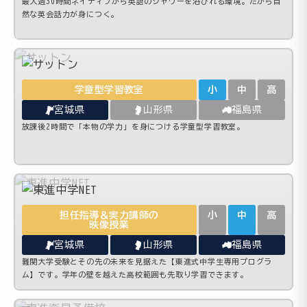
最大週30時間ネイティブから英語のシャワーを浴びれる環境。だから自
然な英会話力が身につく。
学童型学習教室
小
中
高
宮城県
山形県
福島県
放課後2時間で「本物の学力」を身につける学童型学習教室。
担任指導＆実力講師の
小
中
高
映像授業
宮城県
山形県
福島県
難関大学受験とその先の未来を見据えた【東進式中学生専用プログラ
ム】です。学年の壁を越えた高校範囲も先取り学習できます。