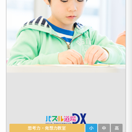
思考力・発想力教室
小
中
高