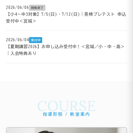
2026/06/06
開催終了
【小4～中3対象】7/5(日)・7/12(日)｜英検プレテスト 申込
受付中＜宮城＞
2026/06/04
受付中
【夏期講習2026】お申し込み受付中！＜宮城／小・中・高＞
｜入会特典あり
COURSE
指導形態 / 教室案内