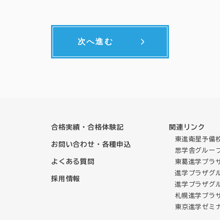
について
た個人情報は、適切に管理し、あらかじめお客様の同意を得ることなく第
託について
次へ進む
的を達成する範囲で、個人情報の取扱を外部委託することがあります。
子様について
お子様につきましては、保護者の方の同意を頂いた後、個人情報の提供を
供の任意性
情報のご提供はあくまでお客様の任意によるものです。ただし、情報をご
または一部が受けられない場合があります。
合格実績・合格体験記
関連リンク
に認識できない方法によって個人情報を取得する場合
東進衛星予備校
お問い合わせ・各種申込
などを用いるなどして、本人が容易に認識できない方法による個人情報の取得
思学舎グルー
よくある質問
東葛進学プラ
するお問い合わせ、苦情、相談について
進学プラザグルー
にご提供された個人情報につきまして、利用目的の通知・開示・内容の訂
採用情報
進学プラザグル
停止、第三者提供記録の開示等を請求する場合、および個人情報について
札幌進学プラ
報相談窓口にご連絡ください。
東京進学ゼミ
の請求につきましては、原則本人からの問合せ等に限って受け付けます（