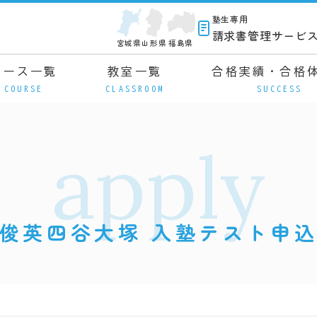
塾生専用
請求書管理サービ
宮城県
山形県
福島県
コース一覧
教室一覧
合格実績・合格
COURSE
CLASSROOM
SUCCESS
apply
俊英四谷大塚 入塾テスト申