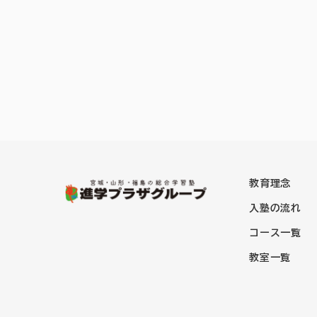
個人情報提供
なお、取得し
個人情報の委
上記の利用目
15歳以下のお
15歳以下の
個人情報ご提
当社への個人
ービスの全部
教育理念
ご本人が容易
入塾の流れ
Cookie
コース一覧
個人情報に関
お客様は当社
教室一覧
者への提供の
下記の個人情
なお、開示等