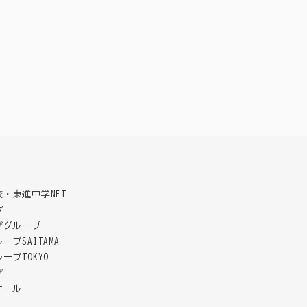
三者に提供することはございません。
受けることとさせていただきます。
提供いただけない場合、当社からの連絡や各種サ
・東進中学NET
は行っていません。
プ
ザグループ
プSAITAMA
正・追加または削除・利用の停止・消去及び第三
ープTOKYO
お問い合わせ、苦情、ご相談等につきましては、
ザ
ナール
手数料無料）。当社所定の｢個人情報開示等請求