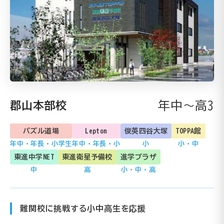
年中～高3
郡山本部校
パズル道場
Lepton
俊英四谷大塚
TOPPA館
年中・年長・小学生
年中・年長・小
小
小・中
東進中学NET
東進衛星予備校
進学プラザ
中
高
小・中・高
難関校に挑戦する小中高生を応援