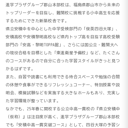
進学プラザグループ郡山本部校は、福島県郡山市から未来の
トップリーダーを目指し、難関校に挑戦する小中高生を応援
するためにできた新築校舎です。
県立安積中を中心とした中学受検部門の「俊英四谷大塚」、
安積高校や安積黎明高校など県内トップ高を目指す高校受験
部門の「安高・黎明TOPPA館」、さらには国公立・難関大へ
の現役合格を目標とした「東進衛星予備校」など、たくさん
のコースがあるので自分に合った学習スタイルがきっと見つ
かるはずです。
また、自習や読書にも利用できる待合スペースや勉強の合間
の休憩や食事ができるリフレッシュコーナー、特別授業や説
明会、模擬試験などを実施する大きなホールもあり、充実し
た学習環境が整っています。
なかでも、25年春に開校する公立中高一貫校の『県立安積中
（仮称）』は注目度が高く、進学プラザグループ郡山本部校
でも「安積中高一貫突破コース」として、四谷大塚の予習シ