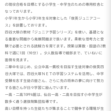
の現役合格を目標とする小学生・中学生のための専用校舎と
なっております。
小学1年生から小学3年生を対象とした「俊英ジュニアコー
ス」を設置しております。
四谷大塚の教材「ジュニア予習シリーズ」を使い、基礎とな
る重要な問題から発展問題まで扱います。柔軟な思考力と受
験で必要とされる読解力を育てます。授業は算数・国語の2教
科で週に1回（90分）。少人数指導で細部まで、ていねいに
面倒を見ます。
二華中をはじめ、公立中高一貫校を目指す生徒対象の俊英四
谷大塚では、四谷大塚ＮＥＴの学習システムを活用し、中学
受験を志す生徒の皆さん、さらに先の将来の夢に向けて努力
する皆さんが日々学習に励んでいます。
一高・二高TOPPA館は、仙台一高・二高を目指す小中学生が
数多く通う選抜制集団指導です。
高い目標を持った生徒たちが集まることで競争する環境が生