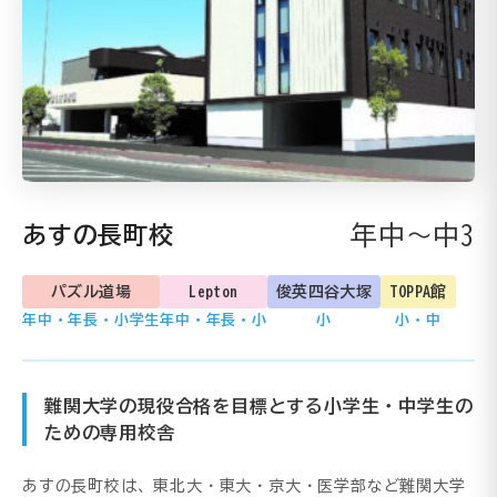
年中～中3
あすの長町校
パズル道場
Lepton
俊英四谷大塚
TOPPA館
年中・年長・小学生
年中・年長・小
小
小・中
難関大学の現役合格を目標とする小学生・中学生の
ための専用校舎
あすの長町校は、東北大・東大・京大・医学部など難関大学