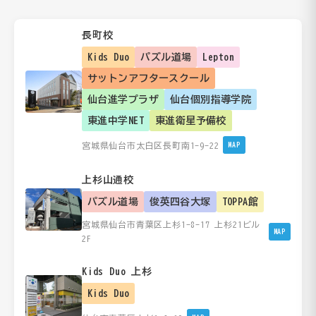
長町校
Kids Duo
パズル道場
Lepton
サットンアフタースクール
仙台進学プラザ
仙台個別指導学院
東進中学NET
東進衛星予備校
宮城県仙台市太白区長町南1-9-22
MAP
上杉山通校
パズル道場
俊英四谷大塚
TOPPA館
宮城県仙台市青葉区上杉1-8-17 上杉21ビル
MAP
2F
Kids Duo 上杉
Kids Duo