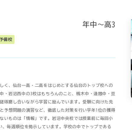
年中～高3
予備校
しく、仙台一高・二高をはじめとする仙台のトップ校への
中・岩沼西中の3校はもちろんのこと、槻木中・逢隈中・亘
磋琢磨し合いながら学習に励んでいます。受験に向けた先
と予想問題の演習など、徹底した対策を行い学年1位の獲得
ないものは「情報」です。岩沼中央校では授業前に毎回小
争い、毎週順位を掲示しています。学校の中でトップである