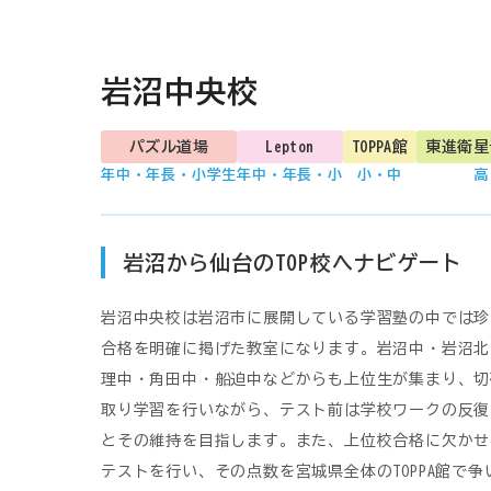
岩沼中央校
パズル道場
Lepton
TOPPA館
東進衛星
年中・年長・小学生
年中・年長・小
小・中
高
岩沼から仙台のTOP校へナビゲート
岩沼中央校は岩沼市に展開している学習塾の中では珍
合格を明確に掲げた教室になります。岩沼中・岩沼北
理中・角田中・船迫中などからも上位生が集まり、切
取り学習を行いながら、テスト前は学校ワークの反復
とその維持を目指します。また、上位校合格に欠かせ
テストを行い、その点数を宮城県全体のTOPPA館で