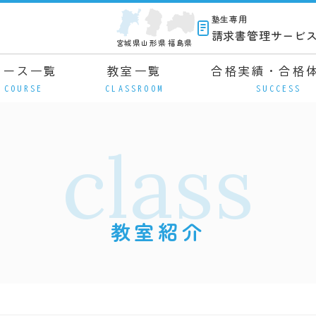
塾生専用
請求書管理サービ
宮城県
山形県
福島県
コース一覧
教室一覧
合格実績・合格
COURSE
CLASSROOM
SUCCESS
class
教室紹介