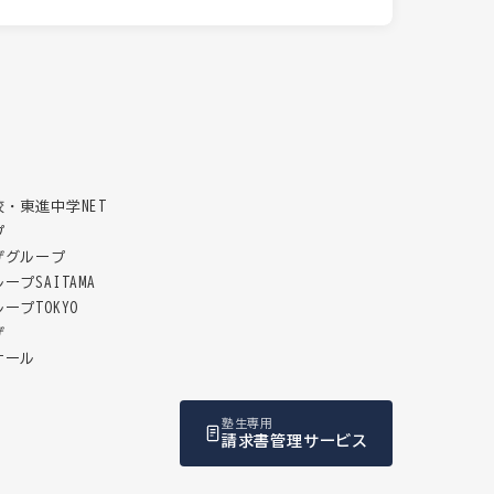
・東進中学NET
プ
ザグループ
プSAITAMA
ープTOKYO
ザ
ナール
塾生専用
請求書管理サービス