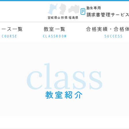
塾生専用
請求書管理サービ
宮城県
山形県
福島県
コース一覧
教室一覧
合格実績・合格
COURSE
CLASSROOM
SUCCESS
class
教室紹介