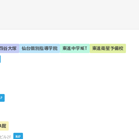
四谷大塚
仙台個別指導学院
東進中学NET
東進衛星予備校
AP
PA館
ビル2F
MAP