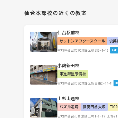
仙台本部校の近くの教室
仙台駅前校
サットンアフタースクール
俊英
宮城県仙台市宮城野区榴岡2-4-15
MAP
小鶴新田校
東進衛星予備校
宮城県仙台市宮城野区新田東2-14-8
M
上杉山通校
パズル道場
俊英四谷大塚
TOP
宮城県仙台市青葉区上杉1-8-17 上杉21