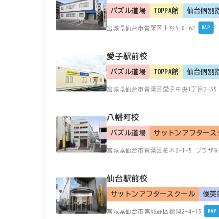
パズル道場
TOPPA館
仙台個別
宮城県仙台市青葉区上杉5-8-62
MAP
愛子駅前校
パズル道場
TOPPA館
仙台個別
宮城県仙台市青葉区愛子中央1丁目2-35
八幡町校
パズル道場
サットンアフタース
宮城県仙台市青葉区柏木2-1-5 プラザW
仙台駅前校
サットンアフタースクール
俊英
宮城県仙台市宮城野区榴岡2-4-15
MAP