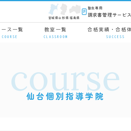
塾生専用
請求書管理サービ
宮城県
山形県
福島県
コース一覧
教室一覧
合格実績・合格
COURSE
CLASSROOM
SUCCESS
course
仙台個別指導学院