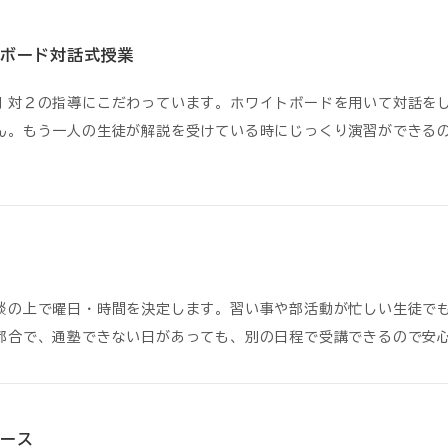
ボード対話式授業
１対２の指導にこだわっています。ホワイトボードを用いて対話を
ん。もう一人の生徒が解説を受けている時にじっくり演習ができる
談の上で曜日・時間を決定します。習い事や部活動が忙しい生徒で
都合で、通塾できない日があっても、別の日程で受講できるので安
ース