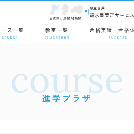
塾生専用
請求書管理サービ
宮城県
山形県
福島県
コース一覧
教室一覧
合格実績・合格
COURSE
CLASSROOM
SUCCESS
course
進学プラザ