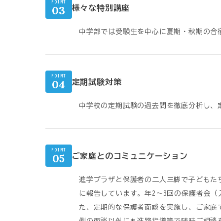
POINT
03
様々な特別講座
中学部では受験生を中心に夏期・秋期の合
POINT
04
定期試験対策
中学校の定期試験の過去問を徹底分析し、
POINT
05
ご家庭とのコミュニケーション
進学プラザと保護者の二人三脚で子どもた
に報告しています。年2～3回の保護者会
た、定期的な保護者面談を実施し、ご家庭