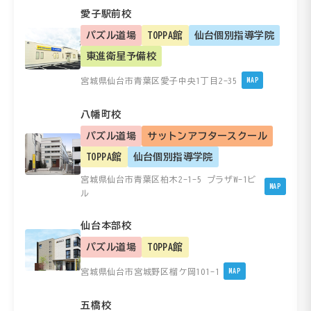
愛子駅前校
パズル道場
TOPPA館
仙台個別指導学院
東進衛星予備校
宮城県仙台市青葉区愛子中央1丁目2-35
MAP
八幡町校
パズル道場
サットンアフタースクール
TOPPA館
仙台個別指導学院
宮城県仙台市青葉区柏木2-1-5 プラザW-1ビ
MAP
ル
仙台本部校
パズル道場
TOPPA館
宮城県仙台市宮城野区榴ケ岡101-1
MAP
五橋校