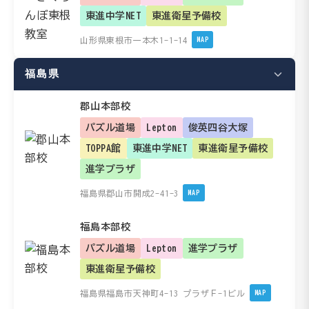
東進中学NET
東進衛星予備校
山形県東根市一本木1-1-14
MAP
福島県
郡山本部校
パズル道場
Lepton
俊英四谷大塚
TOPPA館
東進中学NET
東進衛星予備校
進学プラザ
福島県郡山市開成2-41-3
MAP
福島本部校
パズル道場
Lepton
進学プラザ
東進衛星予備校
福島県福島市天神町4-13 プラザＦ-1ビル
MAP