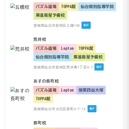
パズル道場
TOPPA館
仙台個別指導学院
東進衛星予備校
宮城県仙台市若林区土樋104
MAP
荒井校
パズル道場
Lepton
TOPPA館
仙台個別指導学院
東進衛星予備校
宮城県仙台市若林区荒井東1丁目4-7
MAP
あすの長町校
パズル道場
Lepton
俊英四谷大塚
TOPPA館
宮城県仙台市太白区長町6-7-18
MAP
長町校