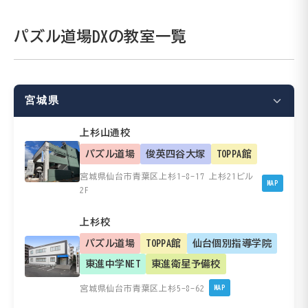
パズル道場DXの教室一覧
宮城県
上杉山通校
パズル道場
俊英四谷大塚
TOPPA館
宮城県仙台市青葉区上杉1-8-17 上杉21ビル
MAP
2F
上杉校
パズル道場
TOPPA館
仙台個別指導学院
東進中学NET
東進衛星予備校
宮城県仙台市青葉区上杉5-8-62
MAP