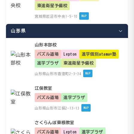
東進衛星予備校
宮城県岩沼市中央1-5-18
MAP
山形県
山形本部校
パズル道場
Lepton
進学個別atama+塾
進学プラザ
東進衛星予備校
山形県山形市香澄町2-3-34
MAP
江俣教室
パズル道場
進学プラザ
山形県山形市江俣2-13-13
MAP
さくらんぼ東根教室
パズル道場
Lepton
進学プラザ