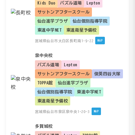
Kids Duo
パズル道場
Lepton
サットンアフタースクール
仙台進学プラザ
仙台個別指導学院
東進中学NET
東進衛星予備校
宮城県仙台市太白区長町南1-9-22
MAP
泉中央校
パズル道場
Lepton
サットンアフタースクール
俊英四谷大塚
TOPPA館
仙台進学プラザ
仙台個別指導学院
東進中学NET
東進衛星予備校
宮城県仙台市泉区泉中央1-20-3
MAP
多賀城校