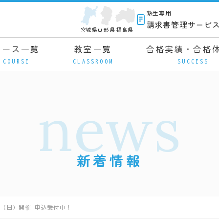
塾生専用
請求書管理サービ
宮城県
山形県
福島県
コース一覧
教室一覧
合格実績・合格
COURSE
CLASSROOM
SUCCESS
news
新着情報
日（日）開催 申込受付中！