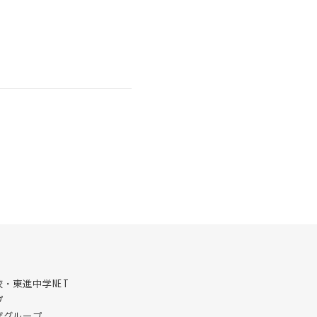
・東進中学NET
プ
ザグループ