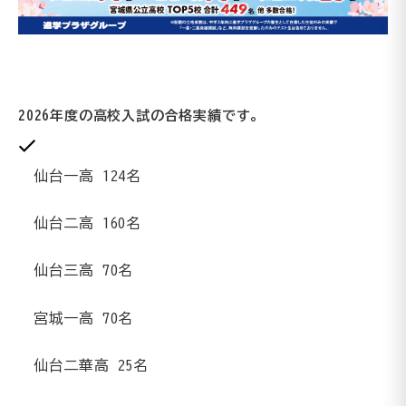
2026年度の高校入試の合格実績です。
仙台一高
124
名
仙台二高
160
名
仙台三高
70
名
宮城一高
70
名
仙台二華高
25
名