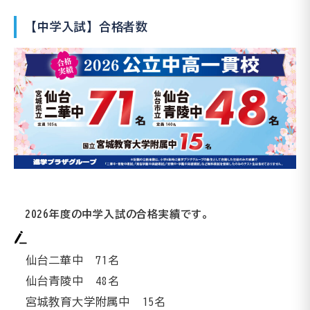
【中学入試】合格者数
2026年度の中学入試の合格実績です。
仙台二華中
71
名
仙台青陵中
48
名
宮城教育大学附属中
15
名