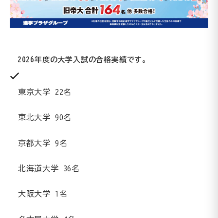
2026年度の大学入試の合格実績です。
東京大学
22
名
東北大学
90
名
京都大学
9
名
北海道大学
36
名
大阪
大学
1
名