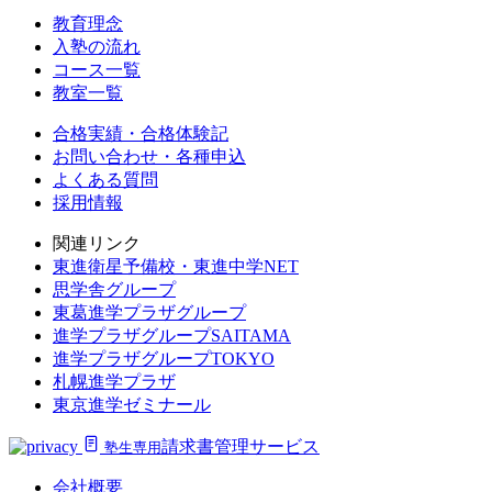
教育理念
入塾の流れ
コース一覧
教室一覧
合格実績・合格体験記
お問い合わせ・各種申込
よくある質問
採用情報
関連リンク
東進衛星予備校・東進中学NET
思学舎グループ
東葛進学プラザグループ
進学プラザグループSAITAMA
進学プラザグループTOKYO
札幌進学プラザ
東京進学ゼミナール
請求書管理サービス
塾生専用
会社概要