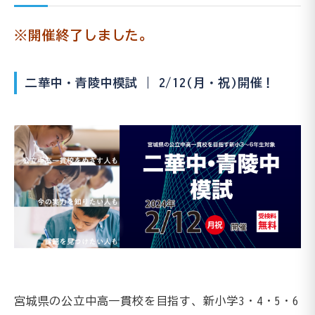
※開催終了しました。
二華中・青陵中模試 | 2/12(月・祝)開催！
宮城県の公立中高一貫校を目指す、新小学3・4・5・6