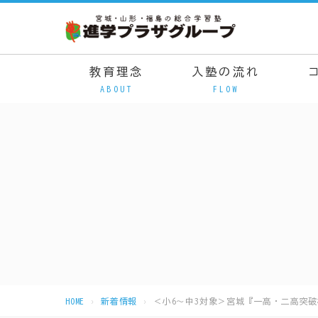
教育理念
入塾の流れ
ABOUT
FLOW
HOME
新着情報
＜小6〜中3対象＞宮城『一高・二高突破模