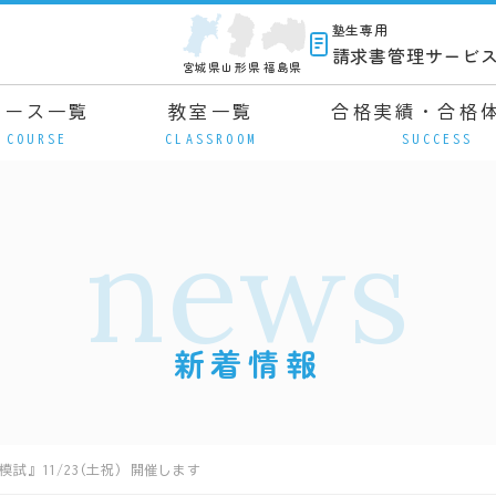
塾生専用
請求書管理サービ
宮城県
山形県
福島県
コース一覧
教室一覧
合格実績・合格
COURSE
CLASSROOM
SUCCESS
news
新着情報
試』11/23(土祝) 開催します