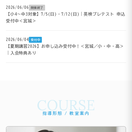
2026/06/06
開催終了
【小4～中3対象】7/5(日)・7/12(日)｜英検プレテスト 申込
受付中＜宮城＞
2026/06/04
受付中
【夏期講習2026】お申し込み受付中！＜宮城／小・中・高＞
｜入会特典あり
COURSE
指導形態 / 教室案内