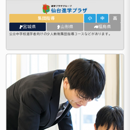
集団指導
小
中
高
宮城県
山形県
福島県
公立中学校進学者向けの少人数制集団指導コースなどがあります。