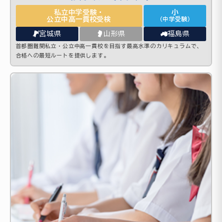
私立中学受験・
小
公立中高一貫校受検
（中学受験）
宮城県
山形県
福島県
首都圏難関私立・公立中高一貫校を目指す最高水準のカリキュラムで、
合格への最短ルートを提供します。