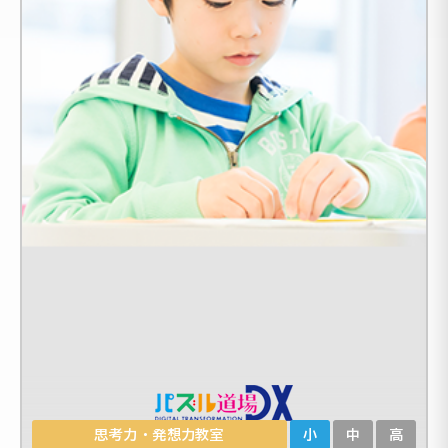
思考力・発想力教室
小
中
高