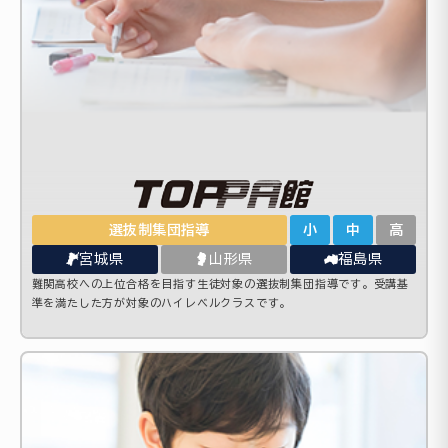
選抜制集団指導
小
中
高
宮城県
山形県
福島県
難関高校への上位合格を目指す生徒対象の選抜制集団指導です。受講基
準を満たした方が対象のハイレベルクラスです。