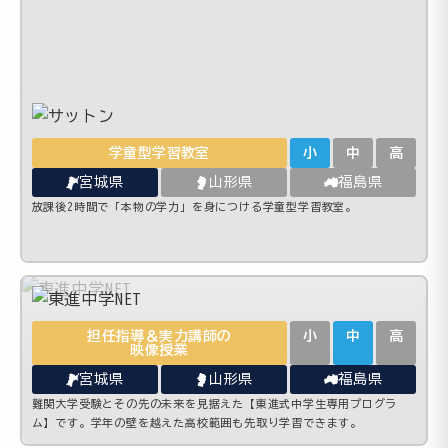
学童型学習教室
小
中
高
宮城県
山形県
福島県
放課後2時間で「本物の学力」を身につける学童型学習教室。
担任指導＆実力講師の
小
中
高
映像授業
宮城県
山形県
福島県
難関大学受験とその先の未来を見据えた【東進式中学生専用プログラ
ム】です。学年の壁を越えた高校範囲も先取り学習できます。