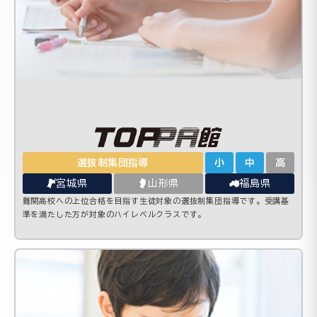
選抜制集団指導
小
中
高
宮城県
山形県
福島県
難関高校への上位合格を目指す生徒対象の選抜制集団指導です。受講基
準を満たした方が対象のハイレベルクラスです。