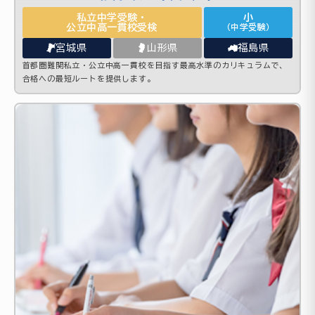
私立中学受験・
小
公立中高一貫校受検
（中学受験）
宮城県
山形県
福島県
首都圏難関私立・公立中高一貫校を目指す最高水準のカリキュラムで、
合格への最短ルートを提供します。