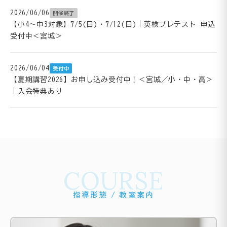
2026/06/06
開催終了
【小4～中3対象】7/5(日)・7/12(日)｜英検プレテスト 申込
受付中＜宮城＞
2026/06/04
受付中
【夏期講習2026】お申し込み受付中！＜宮城／小・中・高＞
｜入会特典あり
COURSE
指導形態 / 教室案内