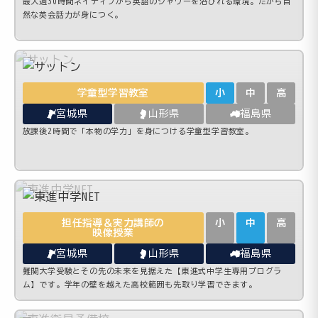
最大週30時間ネイティブから英語のシャワーを浴びれる環境。だから自
然な英会話力が身につく。
学童型学習教室
小
中
高
宮城県
山形県
福島県
放課後2時間で「本物の学力」を身につける学童型学習教室。
担任指導＆実力講師の
小
中
高
映像授業
宮城県
山形県
福島県
難関大学受験とその先の未来を見据えた【東進式中学生専用プログラ
ム】です。学年の壁を越えた高校範囲も先取り学習できます。