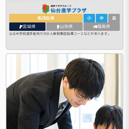
集団指導
小
中
高
宮城県
山形県
福島県
公立中学校進学者向けの少人数制集団指導コースなどがあります。