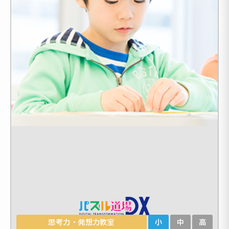
思考力・発想力教室
小
中
高