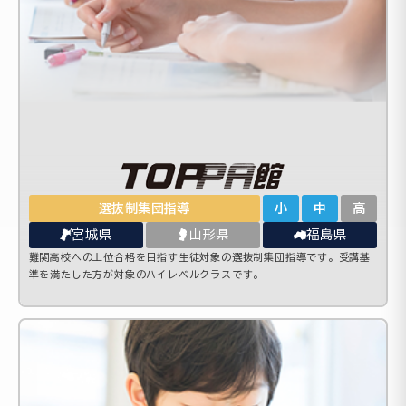
選抜制集団指導
小
中
高
宮城県
山形県
福島県
難関高校への上位合格を目指す生徒対象の選抜制集団指導です。受講基
準を満たした方が対象のハイレベルクラスです。