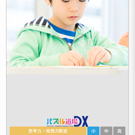
思考力・発想力教室
小
中
高