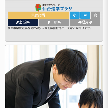
集団指導
小
中
高
宮城県
山形県
福島県
公立中学校進学者向けの少人数制集団指導コースなどがあります。