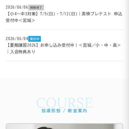
2026/06/06
開催終了
【小4～中3対象】7/5(日)・7/12(日)｜英検プレテスト 申込
受付中＜宮城＞
2026/06/04
受付中
【夏期講習2026】お申し込み受付中！＜宮城／小・中・高＞
｜入会特典あり
COURSE
指導形態 / 教室案内