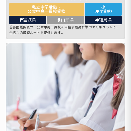
私立中学受験・
小
公立中高一貫校受検
（中学受験）
宮城県
山形県
福島県
首都圏難関私立・公立中高一貫校を目指す最高水準のカリキュラムで、
合格への最短ルートを提供します。