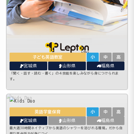
子ども英語教室
小
中
高
宮城県
山形県
福島県
「聞く・話す・読む・書く」の４技能を楽しみながら身につけられま
す。
英語学童保育
小
中
高
宮城県
山形県
福島県
最大週30時間ネイティブから英語のシャワーを浴びれる環境。だから自
然な英会話力が身につく。