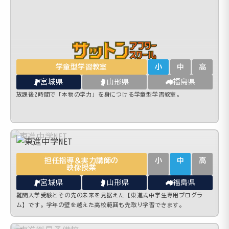
学童型学習教室
小
中
高
宮城県
山形県
福島県
放課後2時間で「本物の学力」を身につける学童型学習教室。
担任指導＆実力講師の
小
中
高
映像授業
宮城県
山形県
福島県
難関大学受験とその先の未来を見据えた【東進式中学生専用プログラ
ム】です。学年の壁を越えた高校範囲も先取り学習できます。