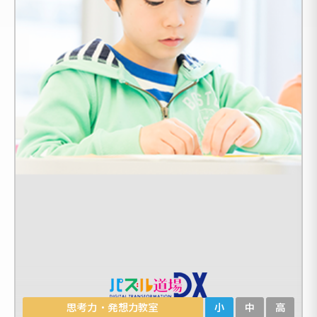
思考力・発想力教室
小
中
高