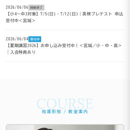
2026/06/06
開催終了
【小4～中3対象】7/5(日)・7/12(日)｜英検プレテスト 申込
受付中＜宮城＞
2026/06/04
受付中
【夏期講習2026】お申し込み受付中！＜宮城／小・中・高＞
｜入会特典あり
COURSE
指導形態 / 教室案内