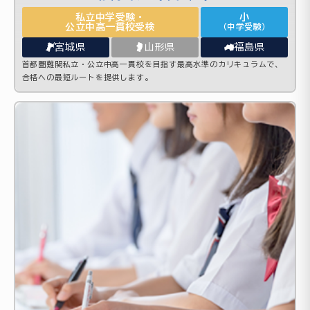
私立中学受験・
小
公立中高一貫校受検
（中学受験）
宮城県
山形県
福島県
首都圏難関私立・公立中高一貫校を目指す最高水準のカリキュラムで、
合格への最短ルートを提供します。