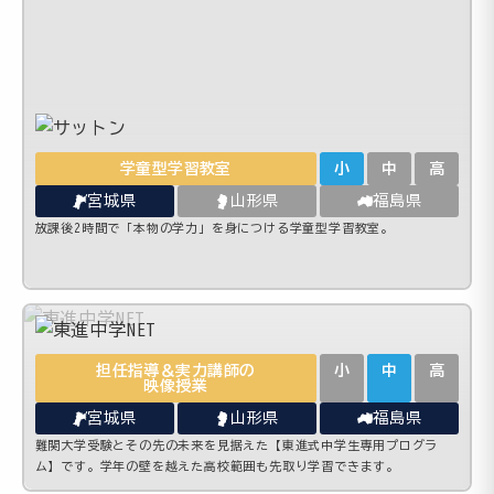
学童型学習教室
小
中
高
宮城県
山形県
福島県
放課後2時間で「本物の学力」を身につける学童型学習教室。
担任指導＆実力講師の
小
中
高
映像授業
宮城県
山形県
福島県
難関大学受験とその先の未来を見据えた【東進式中学生専用プログラ
ム】です。学年の壁を越えた高校範囲も先取り学習できます。