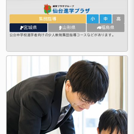
集団指導
小
中
高
宮城県
山形県
福島県
公立中学校進学者向けの少人数制集団指導コースなどがあります。