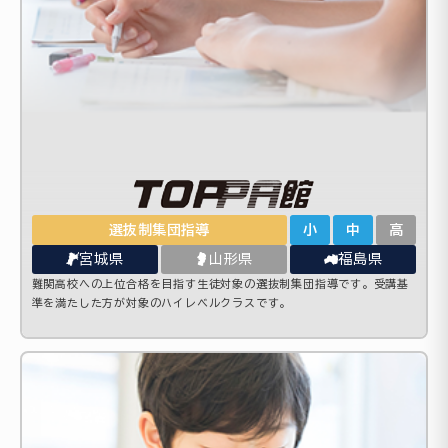
選抜制集団指導
小
中
高
宮城県
山形県
福島県
難関高校への上位合格を目指す生徒対象の選抜制集団指導です。受講基
準を満たした方が対象のハイレベルクラスです。