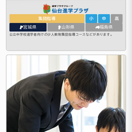
集団指導
小
中
高
宮城県
山形県
福島県
公立中学校進学者向けの少人数制集団指導コースなどがあります。