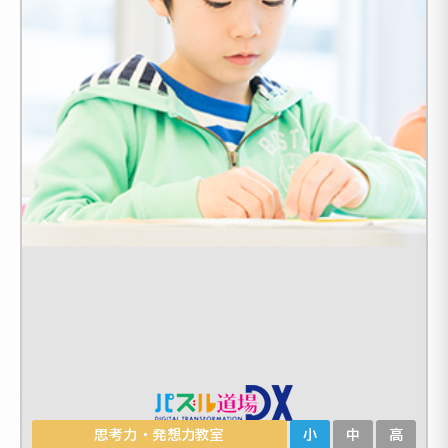
思考力・発想力教室
小
中
高