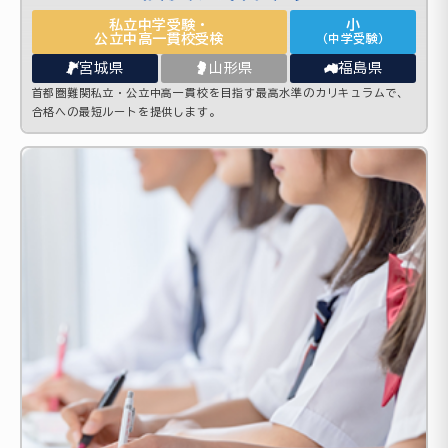
私立中学受験・
小
公立中高一貫校受検
（中学受験）
宮城県
山形県
福島県
首都圏難関私立・公立中高一貫校を目指す最高水準のカリキュラムで、
合格への最短ルートを提供します。