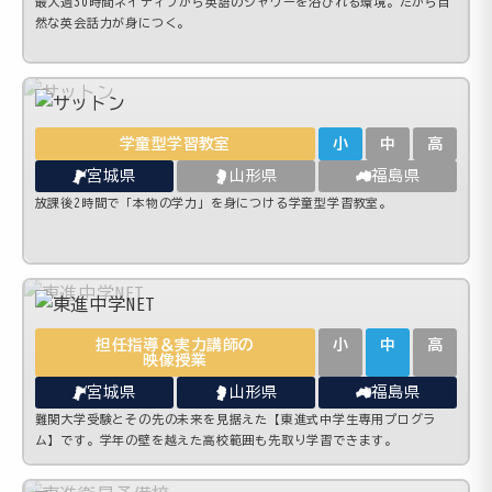
最大週30時間ネイティブから英語のシャワーを浴びれる環境。だから自
然な英会話力が身につく。
学童型学習教室
小
中
高
宮城県
山形県
福島県
放課後2時間で「本物の学力」を身につける学童型学習教室。
担任指導＆実力講師の
小
中
高
映像授業
宮城県
山形県
福島県
難関大学受験とその先の未来を見据えた【東進式中学生専用プログラ
ム】です。学年の壁を越えた高校範囲も先取り学習できます。