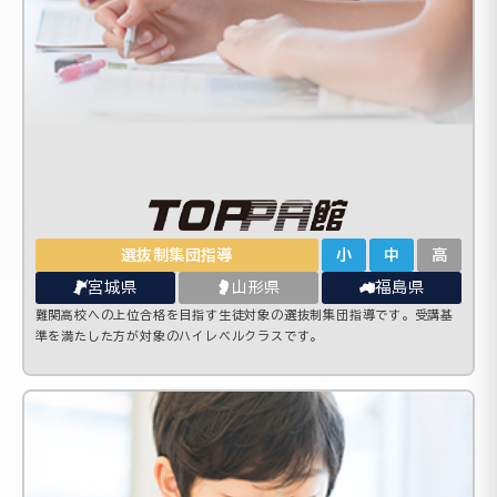
選抜制集団指導
小
中
高
宮城県
山形県
福島県
難関高校への上位合格を目指す生徒対象の選抜制集団指導です。受講基
準を満たした方が対象のハイレベルクラスです。