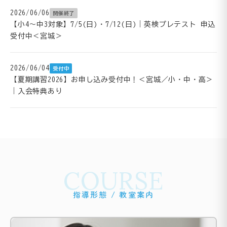
2026/06/06
開催終了
【小4～中3対象】7/5(日)・7/12(日)｜英検プレテスト 申込
受付中＜宮城＞
2026/06/04
受付中
【夏期講習2026】お申し込み受付中！＜宮城／小・中・高＞
｜入会特典あり
COURSE
指導形態 / 教室案内