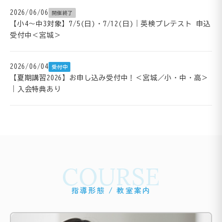
2026/06/06
開催終了
【小4～中3対象】7/5(日)・7/12(日)｜英検プレテスト 申込
受付中＜宮城＞
2026/06/04
受付中
【夏期講習2026】お申し込み受付中！＜宮城／小・中・高＞
｜入会特典あり
COURSE
指導形態 / 教室案内