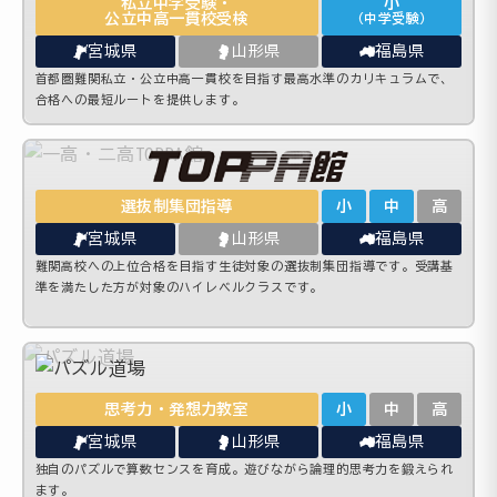
私立中学受験・
小
公立中高一貫校受検
（中学受験）
宮城県
山形県
福島県
首都圏難関私立・公立中高一貫校を目指す最高水準のカリキュラムで、
合格への最短ルートを提供します。
選抜制集団指導
小
中
高
宮城県
山形県
福島県
難関高校への上位合格を目指す生徒対象の選抜制集団指導です。受講基
準を満たした方が対象のハイレベルクラスです。
思考力・発想力教室
小
中
高
宮城県
山形県
福島県
独自のパズルで算数センスを育成。遊びながら論理的思考力を鍛えられ
ます。