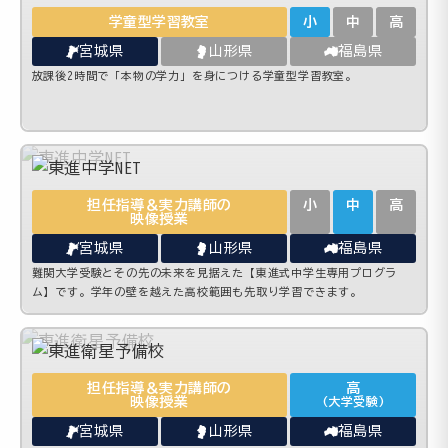
学童型学習教室
小
中
高
宮城県
山形県
福島県
放課後2時間で「本物の学力」を身につける学童型学習教室。
担任指導＆実力講師の
小
中
高
映像授業
宮城県
山形県
福島県
難関大学受験とその先の未来を見据えた【東進式中学生専用プログラ
ム】です。学年の壁を越えた高校範囲も先取り学習できます。
担任指導＆実力講師の
高
映像授業
(大学受験)
宮城県
山形県
福島県