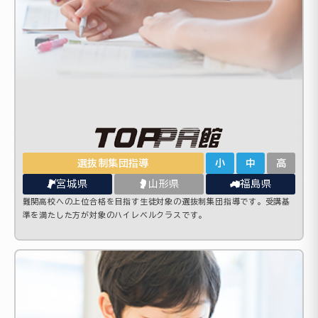
選抜制集団指導
小
中
高
宮城県
山形県
福島県
難関高校への上位合格を目指す生徒対象の選抜制集団指導です。受講基
準を満たした方が対象のハイレベルクラスです。