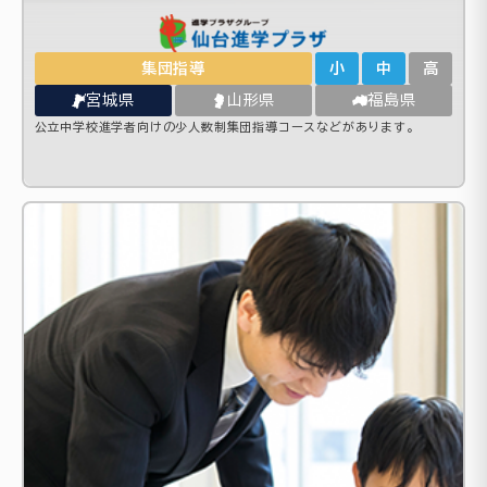
集団指導
小
中
高
宮城県
山形県
福島県
公立中学校進学者向けの少人数制集団指導コースなどがあります。