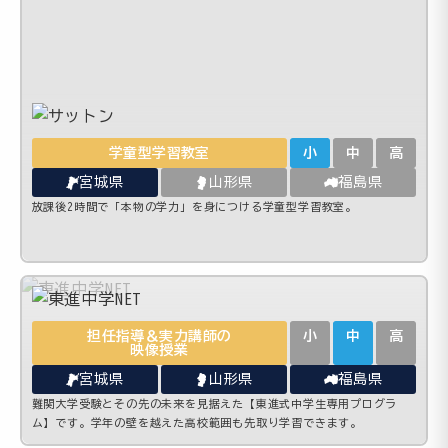
学童型学習教室
小
中
高
宮城県
山形県
福島県
放課後2時間で「本物の学力」を身につける学童型学習教室。
担任指導＆実力講師の
小
中
高
映像授業
宮城県
山形県
福島県
難関大学受験とその先の未来を見据えた【東進式中学生専用プログラ
ム】です。学年の壁を越えた高校範囲も先取り学習できます。