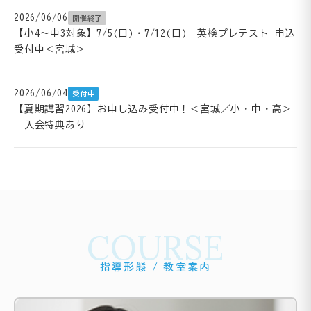
2026/06/06
開催終了
【小4～中3対象】7/5(日)・7/12(日)｜英検プレテスト 申込
受付中＜宮城＞
2026/06/04
受付中
【夏期講習2026】お申し込み受付中！＜宮城／小・中・高＞
｜入会特典あり
COURSE
指導形態 / 教室案内