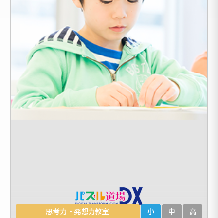
思考力・発想力教室
小
中
高