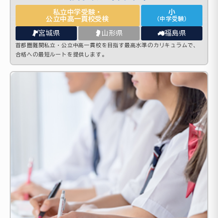
私立中学受験・
小
公立中高一貫校受検
（中学受験）
宮城県
山形県
福島県
首都圏難関私立・公立中高一貫校を目指す最高水準のカリキュラムで、
合格への最短ルートを提供します。