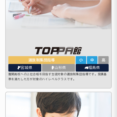
選抜制集団指導
小
中
高
宮城県
山形県
福島県
難関高校への上位合格を目指す生徒対象の選抜制集団指導です。受講基
準を満たした方が対象のハイレベルクラスです。