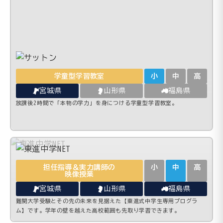
学童型学習教室
小
中
高
宮城県
山形県
福島県
放課後2時間で「本物の学力」を身につける学童型学習教室。
担任指導＆実力講師の
小
中
高
映像授業
宮城県
山形県
福島県
難関大学受験とその先の未来を見据えた【東進式中学生専用プログラ
ム】です。学年の壁を越えた高校範囲も先取り学習できます。