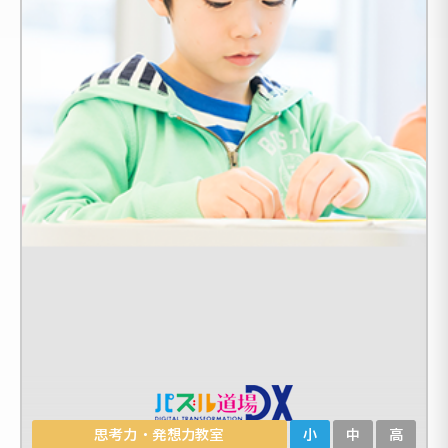
思考力・発想力教室
小
中
高