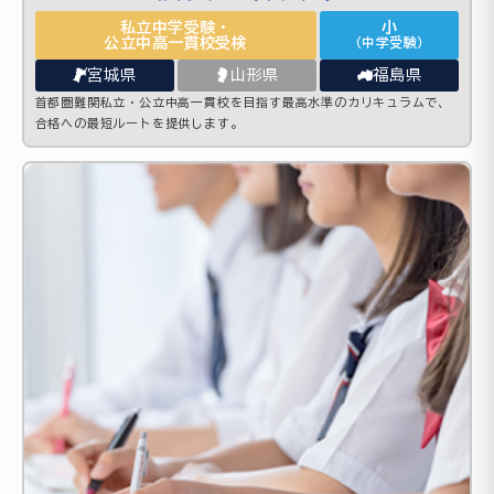
私立中学受験・
小
公立中高一貫校受検
（中学受験）
宮城県
山形県
福島県
首都圏難関私立・公立中高一貫校を目指す最高水準のカリキュラムで、
合格への最短ルートを提供します。