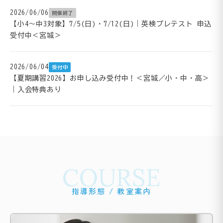
2026/06/06
開催終了
【小4～中3対象】7/5(日)・7/12(日)｜英検プレテスト 申込
受付中＜宮城＞
2026/06/04
受付中
【夏期講習2026】お申し込み受付中！＜宮城／小・中・高＞
｜入会特典あり
COURSE
指導形態 / 教室案内