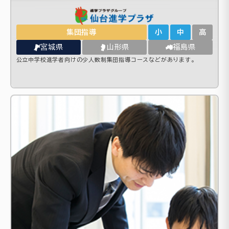
集団指導
小
中
高
宮城県
山形県
福島県
公立中学校進学者向けの少人数制集団指導コースなどがあります。