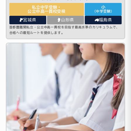
私立中学受験・
小
公立中高一貫校受検
（中学受験）
宮城県
山形県
福島県
首都圏難関私立・公立中高一貫校を目指す最高水準のカリキュラムで、
合格への最短ルートを提供します。