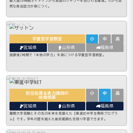
最大週30時間ネイティブから英語のシャワーを浴びれる環境。だから自
然な英会話力が身につく。
学童型学習教室
小
中
高
宮城県
山形県
福島県
放課後2時間で「本物の学力」を身につける学童型学習教室。
担任指導＆実力講師の
小
中
高
映像授業
宮城県
山形県
福島県
難関大学受験とその先の未来を見据えた【東進式中学生専用プログラ
ム】です。学年の壁を越えた高校範囲も先取り学習できます。