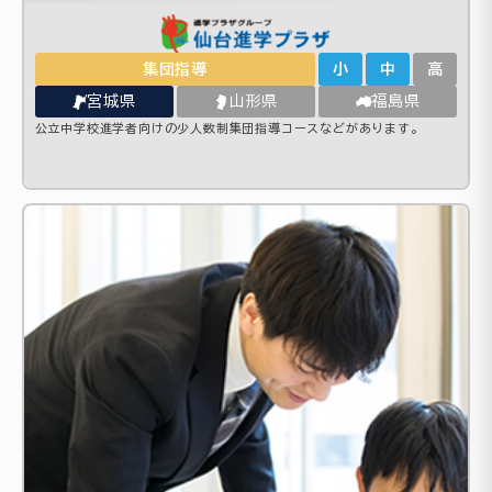
集団指導
小
中
高
宮城県
山形県
福島県
公立中学校進学者向けの少人数制集団指導コースなどがあります。