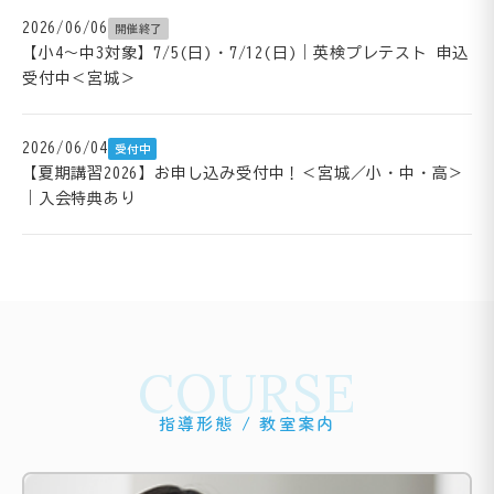
2026/06/06
開催終了
【小4～中3対象】7/5(日)・7/12(日)｜英検プレテスト 申込
受付中＜宮城＞
2026/06/04
受付中
【夏期講習2026】お申し込み受付中！＜宮城／小・中・高＞
｜入会特典あり
COURSE
指導形態 / 教室案内