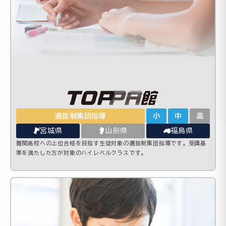
選抜制集団指導
小
中
高
宮城県
山形県
福島県
難関高校への上位合格を目指す生徒対象の選抜制集団指導です。受講基
準を満たした方が対象のハイレベルクラスです。