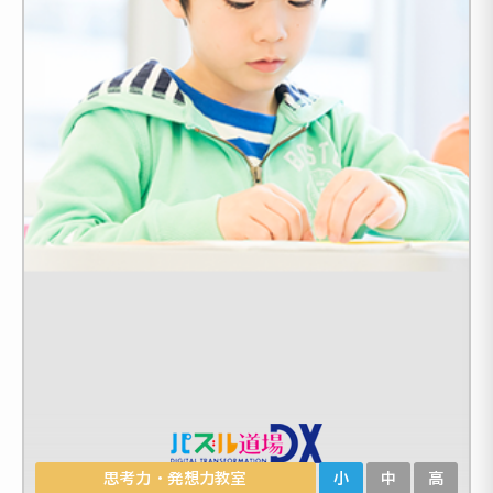
思考力・発想力教室
小
中
高