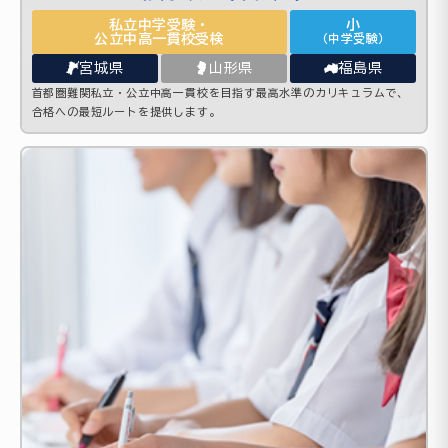
私立中学受験・
小
公立中高一貫校受検
（中学受験）
宮城県
山形県
福島県
首都圏難関私立・公立中高一貫校を目指す最高水準のカリキュラムで、
合格への最短ルートを提供します。