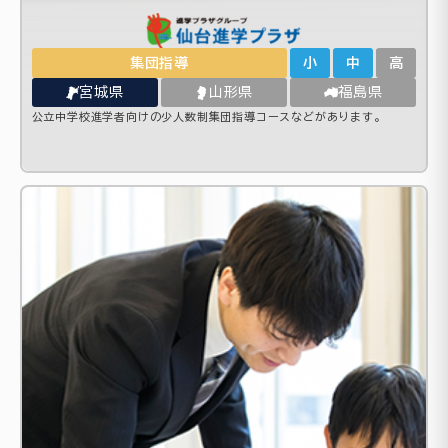
集団指導
小
中
高
宮城県
山形県
福島県
公立中学校進学者向けの少人数制集団指導コースなどがあります。