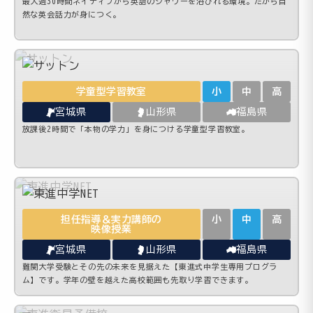
最大週30時間ネイティブから英語のシャワーを浴びれる環境。だから自
然な英会話力が身につく。
学童型学習教室
小
中
高
宮城県
山形県
福島県
放課後2時間で「本物の学力」を身につける学童型学習教室。
担任指導＆実力講師の
小
中
高
映像授業
宮城県
山形県
福島県
難関大学受験とその先の未来を見据えた【東進式中学生専用プログラ
ム】です。学年の壁を越えた高校範囲も先取り学習できます。