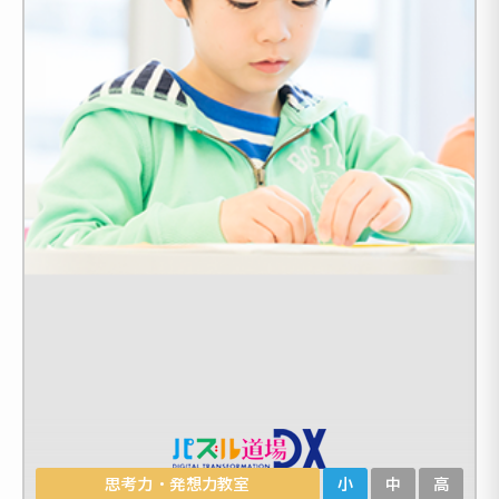
思考力・発想力教室
小
中
高