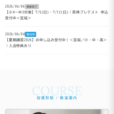
2026/06/06
開催終了
【小4～中3対象】7/5(日)・7/12(日)｜英検プレテスト 申込
受付中＜宮城＞
2026/06/04
受付中
【夏期講習2026】お申し込み受付中！＜宮城／小・中・高＞
｜入会特典あり
COURSE
指導形態 / 教室案内