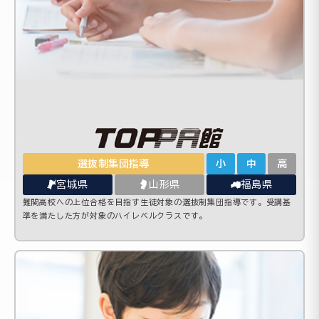
選抜制集団指導
小
中
高
宮城県
山形県
福島県
難関高校への上位合格を目指す生徒対象の選抜制集団指導です。受講基
準を満たした方が対象のハイレベルクラスです。