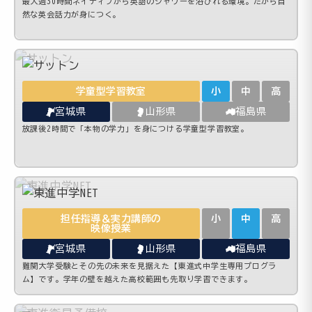
最大週30時間ネイティブから英語のシャワーを浴びれる環境。だから自
然な英会話力が身につく。
学童型学習教室
小
中
高
宮城県
山形県
福島県
放課後2時間で「本物の学力」を身につける学童型学習教室。
担任指導＆実力講師の
小
中
高
映像授業
宮城県
山形県
福島県
難関大学受験とその先の未来を見据えた【東進式中学生専用プログラ
ム】です。学年の壁を越えた高校範囲も先取り学習できます。