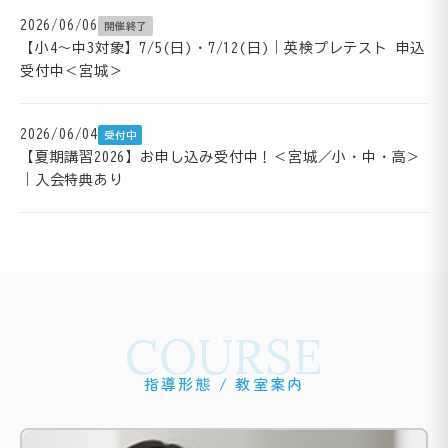
2026/06/06
開催終了
【小4～中3対象】7/5(日)・7/12(日)｜英検プレテスト 申込
受付中＜宮城＞
2026/06/04
受付中
【夏期講習2026】お申し込み受付中！＜宮城／小・中・高＞
｜入会特典あり
COURSE
指導形態 / 教室案内