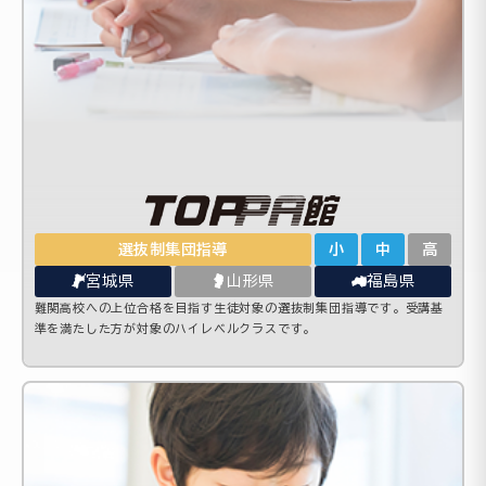
選抜制集団指導
小
中
高
宮城県
山形県
福島県
難関高校への上位合格を目指す生徒対象の選抜制集団指導です。受講基
準を満たした方が対象のハイレベルクラスです。