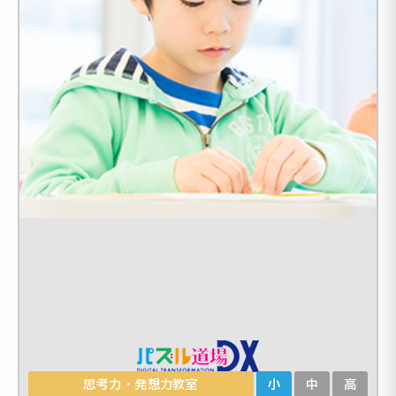
思考力・発想力教室
小
中
高