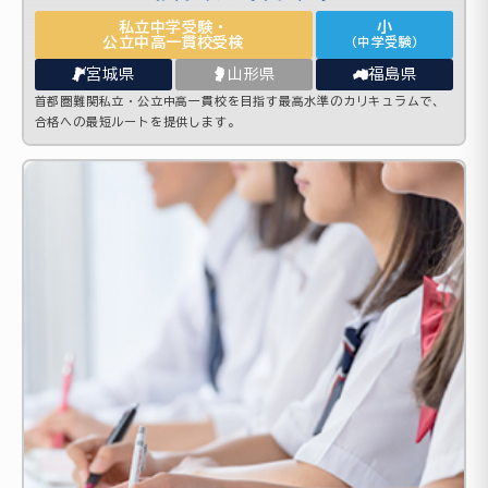
私立中学受験・
小
公立中高一貫校受検
（中学受験）
宮城県
山形県
福島県
首都圏難関私立・公立中高一貫校を目指す最高水準のカリキュラムで、
合格への最短ルートを提供します。