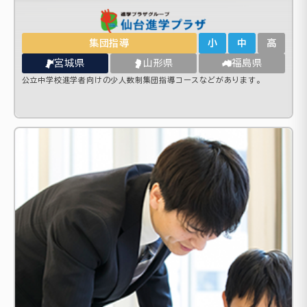
集団指導
小
中
高
宮城県
山形県
福島県
公立中学校進学者向けの少人数制集団指導コースなどがあります。