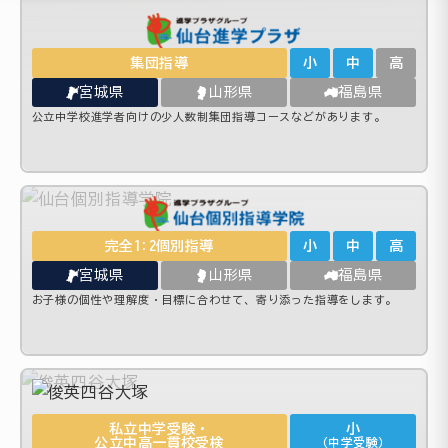
集団指導
小
中
高
宮城県
山形県
福島県
公立中学校進学者向けの少人数制集団指導コースなどがあります。
完全1:2個別指導
小
中
高
宮城県
山形県
福島県
お子様の個性や理解度・目標に合わせて、寄り添った指導をします。
私立中学受験・
小
公立中高一貫校受検
（中学受験）