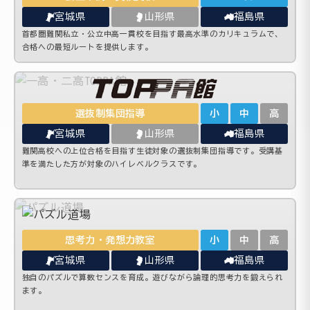
宮城県
山形県
福島県
首都圏難関私立・公立中高一貫校を目指す最高水準のカリキュラムで、
合格への最短ルートを提供します。
選抜制集団指導
小
中
高
宮城県
山形県
福島県
難関高校への上位合格を目指す生徒対象の選抜制集団指導です。受講基
準を満たした方が対象のハイレベルクラスです。
思考力・発想力教室
小
中
高
宮城県
山形県
福島県
独自のパズルで算数センスを育成。遊びながら論理的思考力を鍛えられ
ます。