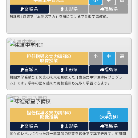
学童型学習教室
小
中
高
宮城県
山形県
福島県
放課後2時間で「本物の学力」を身につける学童型学習教室。
担任指導＆実力講師の
小
中
高
映像授業
宮城県
山形県
福島県
難関大学受験とその先の未来を見据えた【東進式中学生専用プログラ
ム】です。学年の壁を越えた高校範囲も先取り学習できます。
担任指導＆実力講師の
高
映像授業
(大学受験)
宮城県
山形県
福島県
個々のレベルに合った超一流講師の授業を映像で受講できます。短期間