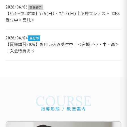
2026/06/06
開催終了
【小4～中3対象】7/5(日)・7/12(日)｜英検プレテスト 申込
受付中＜宮城＞
2026/06/04
受付中
【夏期講習2026】お申し込み受付中！＜宮城／小・中・高＞
｜入会特典あり
COURSE
指導形態 / 教室案内