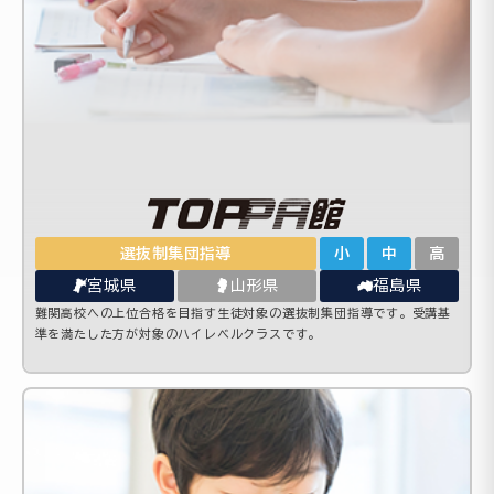
選抜制集団指導
小
中
高
宮城県
山形県
福島県
難関高校への上位合格を目指す生徒対象の選抜制集団指導です。受講基
準を満たした方が対象のハイレベルクラスです。