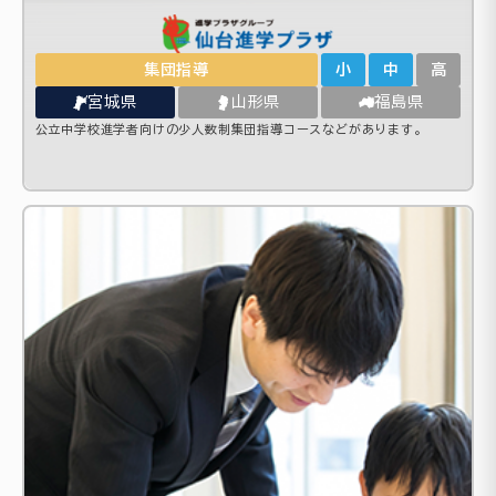
集団指導
小
中
高
宮城県
山形県
福島県
公立中学校進学者向けの少人数制集団指導コースなどがあります。