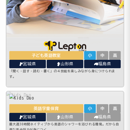
子ども英語教室
小
中
高
宮城県
山形県
福島県
「聞く・話す・読む・書く」の４技能を楽しみながら身につけられま
す。
英語学童保育
小
中
高
宮城県
山形県
福島県
最大週30時間ネイティブから英語のシャワーを浴びれる環境。だから自
然な英会話力が身につく。