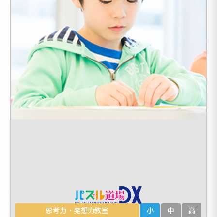
思考力・発想力教室
小
中
高