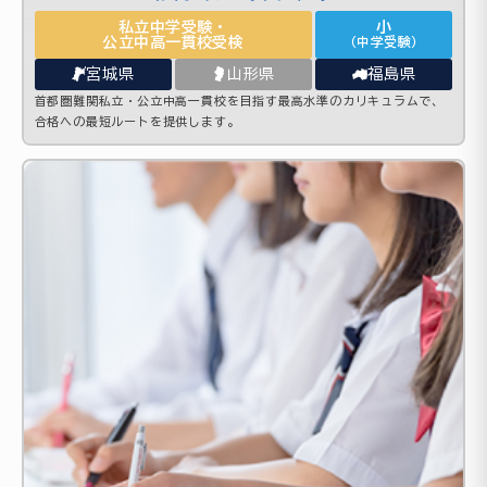
私立中学受験・
小
公立中高一貫校受検
（中学受験）
宮城県
山形県
福島県
首都圏難関私立・公立中高一貫校を目指す最高水準のカリキュラムで、
合格への最短ルートを提供します。