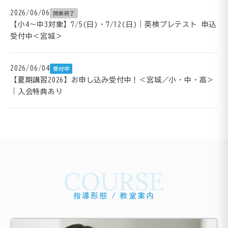
2026/06/06
開催終了
【小4～中3対象】7/5(日)・7/12(日)｜英検プレテスト 申込
受付中＜宮城＞
2026/06/04
受付中
【夏期講習2026】お申し込み受付中！＜宮城／小・中・高＞
｜入会特典あり
COURSE
指導形態 / 教室案内