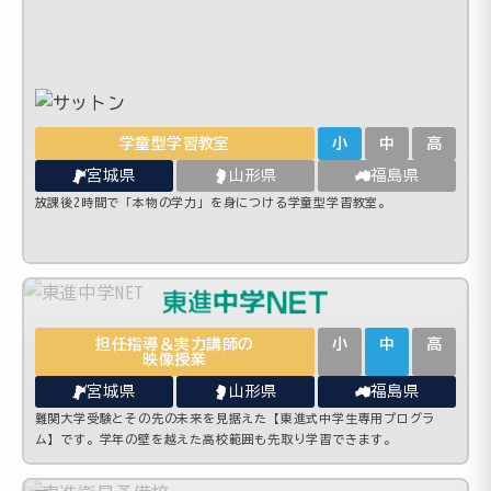
学童型学習教室
小
中
高
宮城県
山形県
福島県
放課後2時間で「本物の学力」を身につける学童型学習教室。
担任指導＆実力講師の
小
中
高
映像授業
宮城県
山形県
福島県
難関大学受験とその先の未来を見据えた【東進式中学生専用プログラ
ム】です。学年の壁を越えた高校範囲も先取り学習できます。