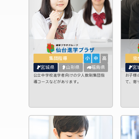
集団指導
小
中
高
完
宮城県
山形県
福島県
宮
公立中学校進学者向けの少人数制集団指
お子様
導コースなどがあります。
て、寄