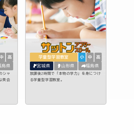
中
高
学童型学習教室
小
中
高
福島県
宮城県
山形県
福島県
のシャ
放課後2時間で「本物の学力」を身につけ
な英会
る学童型学習教室。