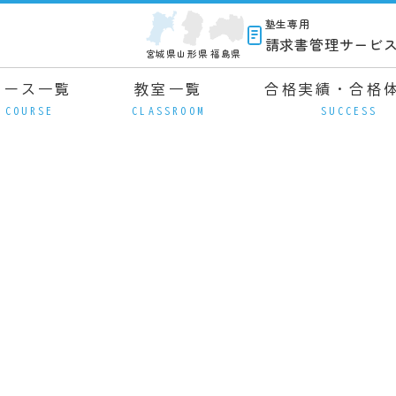
塾生専用
請求書管理サービ
宮城県
山形県
福島県
コース一覧
教室一覧
合格実績・合格
COURSE
CLASSROOM
SUCCESS