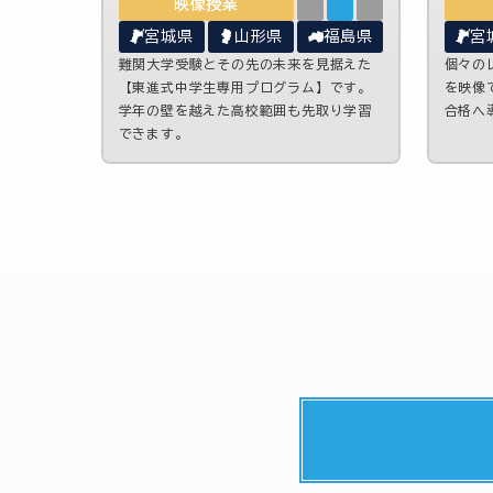
映像授業
宮城県
山形県
福島県
宮
難関大学受験とその先の未来を見据えた
個々の
【東進式中学生専用プログラム】です。
を映像
学年の壁を越えた高校範囲も先取り学習
合格へ
できます。