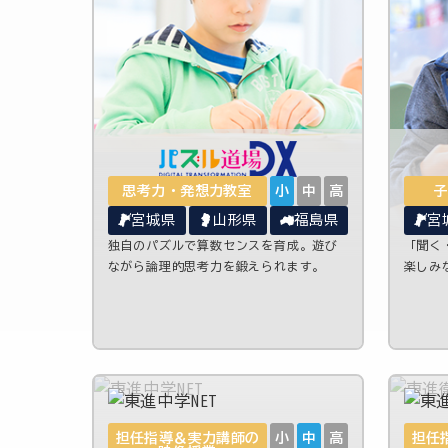
思考力・発想力教室
小
中
高
子
宮城県
山形県
福島県
宮
独自のパズルで算数センスを育成。遊び
「聞く
ながら論理的思考力を鍛えられます。
楽しみ
担任指導＆実力講師の
小
中
高
担任