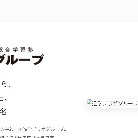
から、
上、
名
うみ主義」の進学プラザグループ。