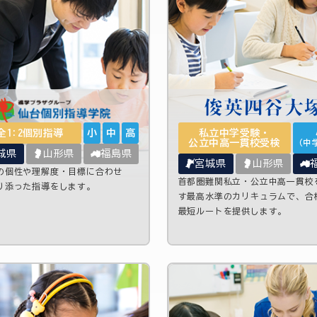
全1:2個別指導
小
中
高
私立中学受験・
公立中高一貫校受検
（中
城県
山形県
福島県
宮城県
山形県
の個性や理解度・目標に合わせ
首都圏難関私立・公立中高一貫校
り添った指導をします。
す最高水準のカリキュラムで、合
最短ルートを提供します。