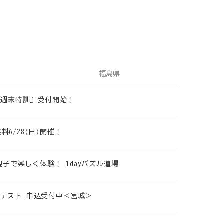
福島県
策 週末特訓』受付開始！
6/28(日)開催！
親子で楽しく体験！ 1dayパズル道場
プレテスト 申込受付中＜宮城＞