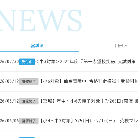
NEWS
宮城県
山形県
26/07/30
＜中3対象＞2026年度『第一志望校突破 入試対
受付中
26/06/12
【小6対象】仙台青陵中 合格判定模試｜受検料無料
開催終了
26/06/12
【宮城】年中～小6の親子対象｜7/26(日)開催 
開催終了
26/06/06
【小4～中3対象】7/5(日)・7/12(日)｜英検
開催終了