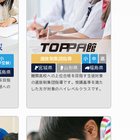
小
選抜制集団指導
小
中
高
学受験）
宮城県
山形県
福島県
福島県
難関高校への上位合格を目指す生徒対象
を目指
の選抜制集団指導です。受講基準を満た
格への
した方が対象のハイレベルクラスです。