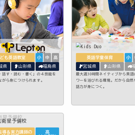
ども英語教室
小
中
高
英語学童保育
小
城県
山形県
福島県
宮城県
山形県
・話す・読む・書く」の４技能を
最大週30時間ネイティブから英語
ながら身につけられます。
ワーを浴びれる環境。だから自然
話力が身につく。
指導＆実力講師の
高