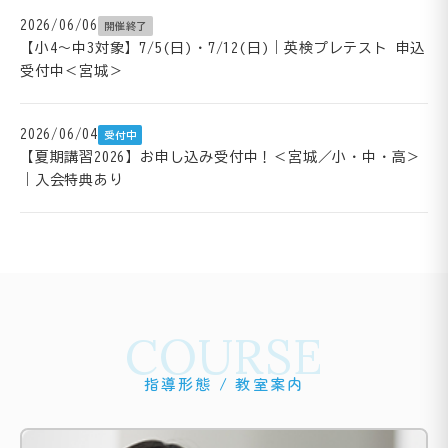
2026/06/06
開催終了
【小4～中3対象】7/5(日)・7/12(日)｜英検プレテスト 申込
受付中＜宮城＞
2026/06/04
受付中
【夏期講習2026】お申し込み受付中！＜宮城／小・中・高＞
｜入会特典あり
COURSE
指導形態 / 教室案内