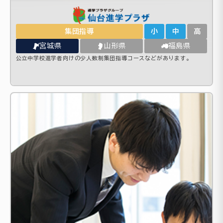
集団指導
小
中
高
宮城県
山形県
福島県
公立中学校進学者向けの少人数制集団指導コースなどがあります。