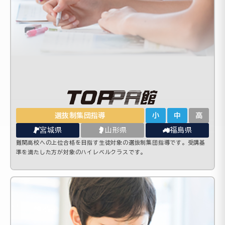
選抜制集団指導
小
中
高
宮城県
山形県
福島県
難関高校への上位合格を目指す生徒対象の選抜制集団指導です。受講基
準を満たした方が対象のハイレベルクラスです。