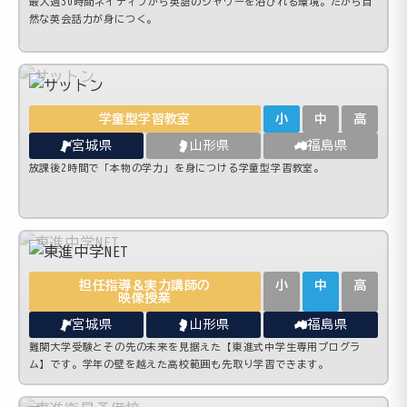
最大週30時間ネイティブから英語のシャワーを浴びれる環境。だから自
然な英会話力が身につく。
学童型学習教室
小
中
高
宮城県
山形県
福島県
放課後2時間で「本物の学力」を身につける学童型学習教室。
担任指導＆実力講師の
小
中
高
映像授業
宮城県
山形県
福島県
難関大学受験とその先の未来を見据えた【東進式中学生専用プログラ
ム】です。学年の壁を越えた高校範囲も先取り学習できます。