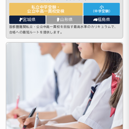
私立中学受験・
小
公立中高一貫校受検
（中学受験）
宮城県
山形県
福島県
首都圏難関私立・公立中高一貫校を目指す最高水準のカリキュラムで、
合格への最短ルートを提供します。