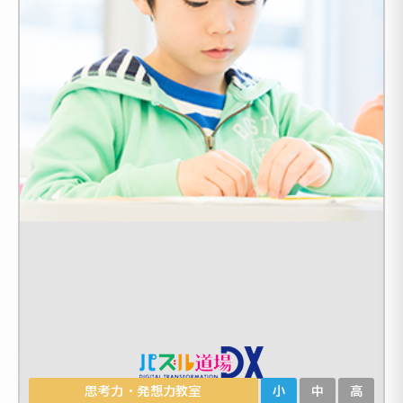
思考力・発想力教室
小
中
高