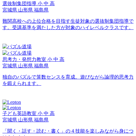
選抜制集団指導
小
中
高
宮城県
山形県
福島県
難関高校への上位合格を目指す生徒対象の選抜制集団指導で
す。受講基準を満たした方が対象のハイレベルクラスです。
思考力・発想力教室
小
中
高
宮城県
山形県
福島県
独自のパズルで算数センスを育成。遊びながら論理的思考力
を鍛えられます。
子ども英語教室
小
中
高
宮城県
山形県
福島県
「聞く・話す・読む・書く」の４技能を楽しみながら身につ