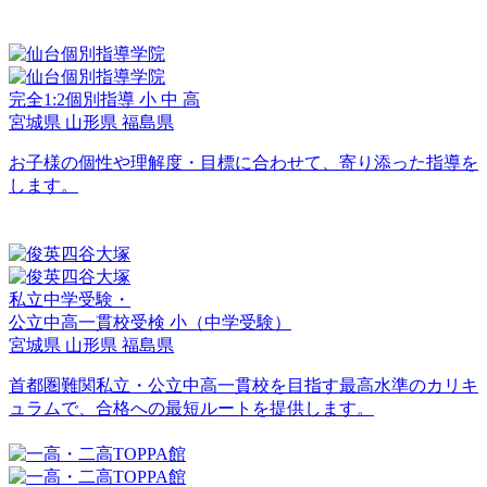
完全1:2個別指導
小
中
高
宮城県
山形県
福島県
お子様の個性や理解度・目標に合わせて、寄り添った指導を
します。
私立中学受験・
公立中高一貫校受検
小
（中学受験）
宮城県
山形県
福島県
首都圏難関私立・公立中高一貫校を目指す最高水準のカリキ
ュラムで、合格への最短ルートを提供します。