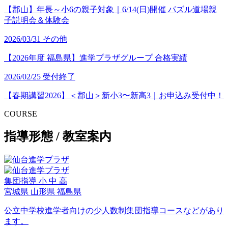
【郡山】年長～小6の親子対象｜6/14(日)開催 パズル道場親
子説明会＆体験会
2026/03/31
その他
【2026年度 福島県】進学プラザグループ 合格実績
2026/02/25
受付終了
【春期講習2026】＜郡山＞新小3〜新高3｜お申込み受付中！
COURSE
指導形態 / 教室案内
集団指導
小
中
高
宮城県
山形県
福島県
公立中学校進学者向けの少人数制集団指導コースなどがあり
ます。