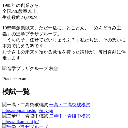
1985年の創業から、
全国
320
教室以上、
生徒数約
24,000
名
1985年創業以来、ただ一途に、とことん、「めんどうみ主
義」の進学プラザグループ。
「うちの子、任せてだいじょうぶ？」私たちは、その想いに
本気で応える塾です。
お子さまの未来を預かる覚悟を持った講師が、毎日真剣に伴
走します。
Practice exam
模試一覧
一高・二高突破模試
https://toppamoshi.jp/miyagi
二華中・青陵中模試
https://nikamoshi.jp/