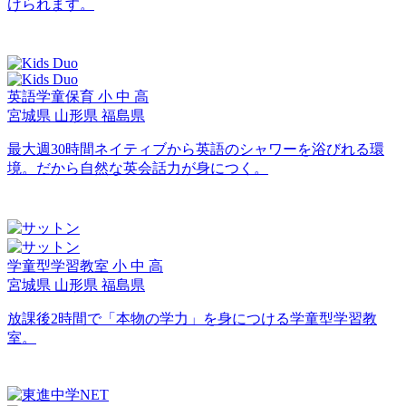
けられます。
英語学童保育
小
中
高
宮城県
山形県
福島県
最大週30時間ネイティブから英語のシャワーを浴びれる環
境。だから自然な英会話力が身につく。
学童型学習教室
小
中
高
宮城県
山形県
福島県
放課後2時間で「本物の学力」を身につける学童型学習教
室。