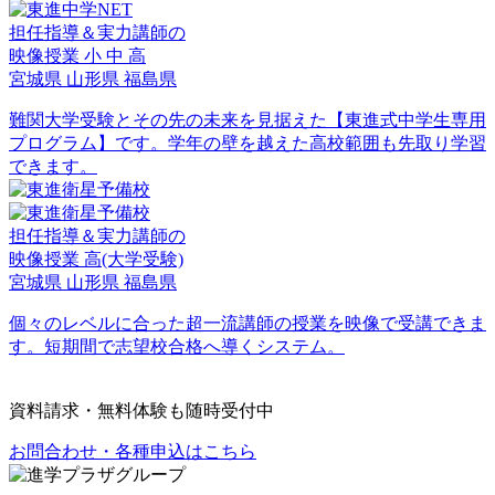
担任指導＆実力講師の
映像授業
小
中
高
宮城県
山形県
福島県
難関大学受験とその先の未来を見据えた【東進式中学生専用
プログラム】です。学年の壁を越えた高校範囲も先取り学習
できます。
担任指導＆実力講師の
映像授業
高
(大学受験)
宮城県
山形県
福島県
個々のレベルに合った超一流講師の授業を映像で受講できま
す。短期間で志望校合格へ導くシステム。
資料請求・無料体験も随時受付中
お問合わせ・各種申込はこちら