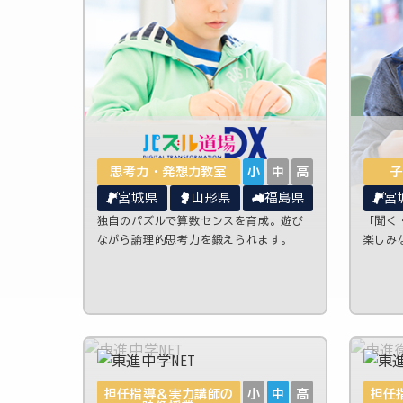
思考力・発想力教室
小
中
高
子
宮城県
山形県
福島県
宮
独自のパズルで算数センスを育成。遊び
「聞く
ながら論理的思考力を鍛えられます。
楽しみ
担任指導＆実力講師の
小
中
高
担任