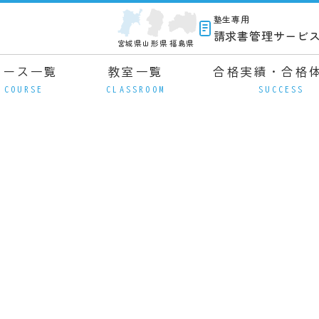
塾生専用
請求書管理サービ
宮城県
山形県
福島県
コース一覧
教室一覧
合格実績・合格
COURSE
CLASSROOM
SUCCESS