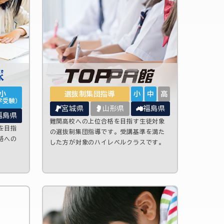
小
選抜制集団指導
小
中
高
学受験）
宮城県
山形県
福島県
福島県
難関高校への上位合格を目指す生徒対象
を目指
の選抜制集団指導です。受講基準を満た
格への
した方が対象のハイレベルクラスです。