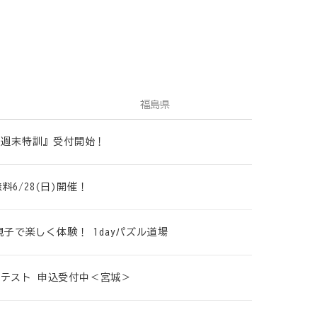
福島県
策 週末特訓』受付開始！
6/28(日)開催！
親子で楽しく体験！ 1dayパズル道場
プレテスト 申込受付中＜宮城＞