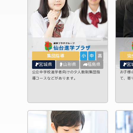
集団指導
小
中
高
完
宮城県
山形県
福島県
宮
公立中学校進学者向けの少人数制集団指
お子様
導コースなどがあります。
て、寄