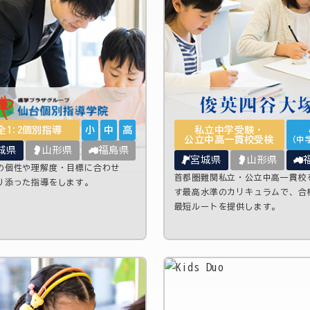
全1:2個別指導
小
中
高
私立中学受験・
公立中高一貫校受検
（中
城県
山形県
福島県
宮城県
山形県
の個性や理解度・目標に合わせ
首都圏難関私立・公立中高一貫校
り添った指導をします。
す最高水準のカリキュラムで、合
最短ルートを提供します。