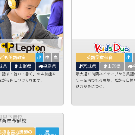
ども英語教室
小
中
高
英語学童保育
小
城県
山形県
福島県
宮城県
山形県
・話す・読む・書く」の４技能を
最大週30時間ネイティブから英語
ながら身につけられます。
ワーを浴びれる環境。だから自然
話力が身につく。
指導＆実力講師の
高