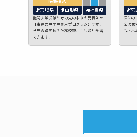
映像授業
宮城県
山形県
福島県
宮
難関大学受験とその先の未来を見据えた
個々の
【東進式中学生専用プログラム】です。
を映像
学年の壁を越えた高校範囲も先取り学習
合格へ
できます。