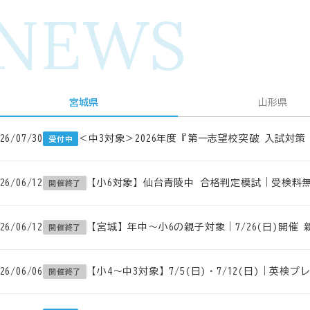
NEWS
宮城県
山形県
26/07/30
＜中3対象＞2026年度『第一志望校突破 入試対
受付中
26/06/12
【小6対象】仙台青陵中 合格判定模試｜受検料無料
開催終了
26/06/12
【宮城】年中～小6の親子対象｜7/26(日)開催 
開催終了
26/06/06
【小4～中3対象】7/5(日)・7/12(日)｜英検
開催終了