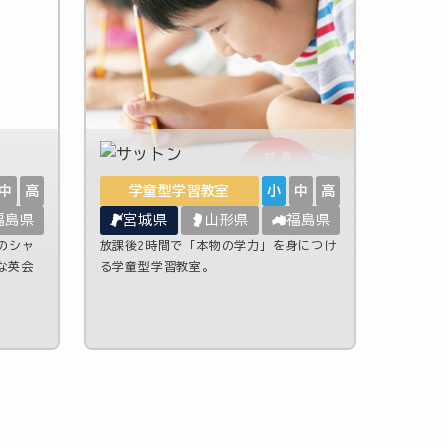
中
高
学童型学習教室
小
中
高
福島県
宮城県
山形県
福島県
のシャ
放課後2時間で「本物の学力」を身につけ
な英会
る学童型学習教室。