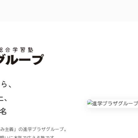
から、
上、
名
うみ主義」の進学プラザグループ。