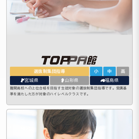
選抜制集団指導
小
中
高
宮城県
山形県
福島県
難関高校への上位合格を目指す生徒対象の選抜制集団指導です。受講基
準を満たした方が対象のハイレベルクラスです。