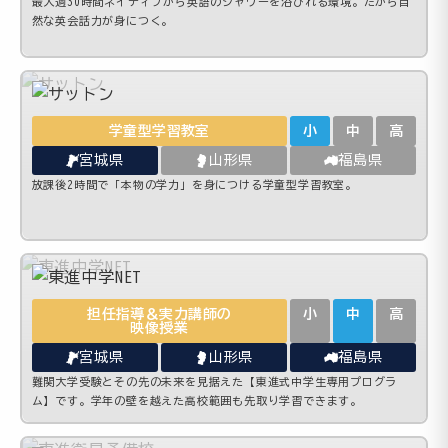
最大週30時間ネイティブから英語のシャワーを浴びれる環境。だから自
然な英会話力が身につく。
学童型学習教室
小
中
高
宮城県
山形県
福島県
放課後2時間で「本物の学力」を身につける学童型学習教室。
担任指導＆実力講師の
小
中
高
映像授業
宮城県
山形県
福島県
難関大学受験とその先の未来を見据えた【東進式中学生専用プログラ
ム】です。学年の壁を越えた高校範囲も先取り学習できます。