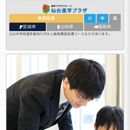
集団指導
小
中
高
宮城県
山形県
福島県
公立中学校進学者向けの少人数制集団指導コースなどがあります。