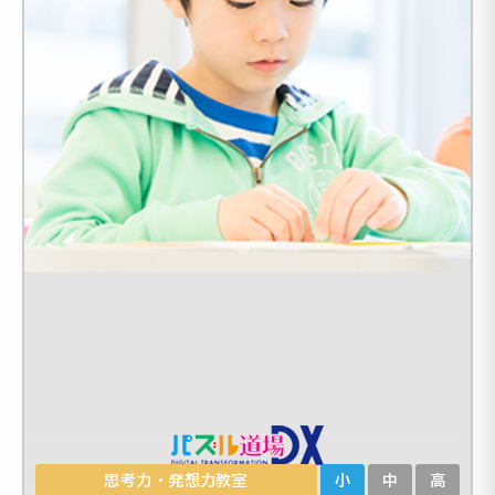
思考力・発想力教室
小
中
高