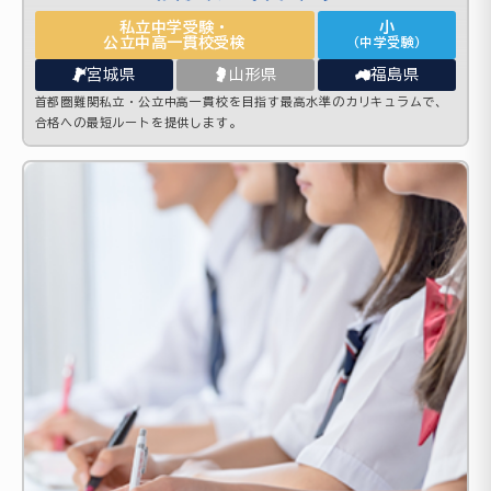
私立中学受験・
小
公立中高一貫校受検
（中学受験）
宮城県
山形県
福島県
首都圏難関私立・公立中高一貫校を目指す最高水準のカリキュラムで、
合格への最短ルートを提供します。