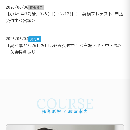
2026/06/06
開催終了
【小4～中3対象】7/5(日)・7/12(日)｜英検プレテスト 申込
受付中＜宮城＞
2026/06/04
受付中
【夏期講習2026】お申し込み受付中！＜宮城／小・中・高＞
｜入会特典あり
COURSE
指導形態 / 教室案内