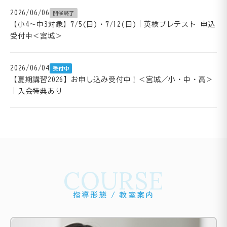
2026/06/06
開催終了
【小4～中3対象】7/5(日)・7/12(日)｜英検プレテスト 申込
受付中＜宮城＞
2026/06/04
受付中
【夏期講習2026】お申し込み受付中！＜宮城／小・中・高＞
｜入会特典あり
COURSE
指導形態 / 教室案内