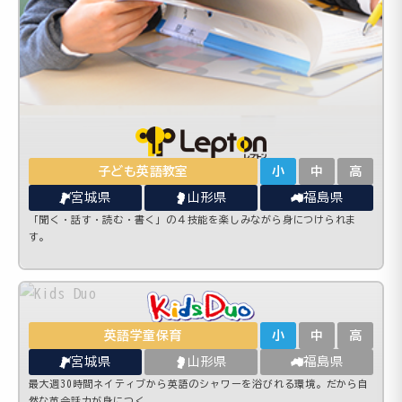
子ども英語教室
小
中
高
宮城県
山形県
福島県
「聞く・話す・読む・書く」の４技能を楽しみながら身につけられま
す。
英語学童保育
小
中
高
宮城県
山形県
福島県
最大週30時間ネイティブから英語のシャワーを浴びれる環境。だから自
然な英会話力が身につく。