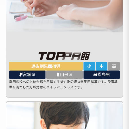
選抜制集団指導
小
中
高
宮城県
山形県
福島県
難関高校への上位合格を目指す生徒対象の選抜制集団指導です。受講基
準を満たした方が対象のハイレベルクラスです。