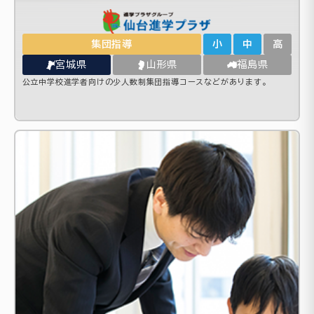
集団指導
小
中
高
宮城県
山形県
福島県
公立中学校進学者向けの少人数制集団指導コースなどがあります。