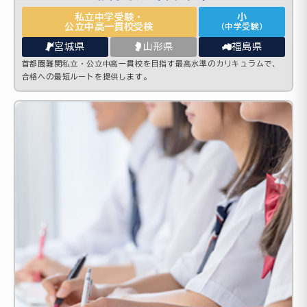
私立中学受験・
小
公立中高一貫校受検
（中学受験）
宮城県
山形県
福島県
首都圏難関私立・公立中高一貫校を目指す最高水準のカリキュラムで、
合格への最短ルートを提供します。