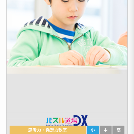
思考力・発想力教室
小
中
高