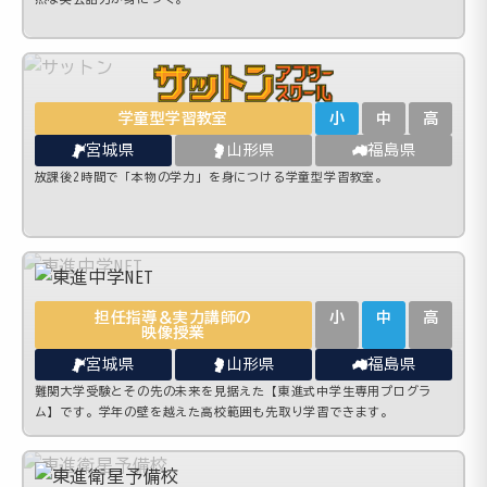
学童型学習教室
小
中
高
宮城県
山形県
福島県
放課後2時間で「本物の学力」を身につける学童型学習教室。
担任指導＆実力講師の
小
中
高
映像授業
宮城県
山形県
福島県
難関大学受験とその先の未来を見据えた【東進式中学生専用プログラ
ム】です。学年の壁を越えた高校範囲も先取り学習できます。