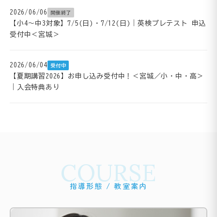
2026/06/06
開催終了
【小4～中3対象】7/5(日)・7/12(日)｜英検プレテスト 申込
受付中＜宮城＞
2026/06/04
受付中
【夏期講習2026】お申し込み受付中！＜宮城／小・中・高＞
｜入会特典あり
COURSE
指導形態 / 教室案内