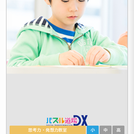
思考力・発想力教室
小
中
高