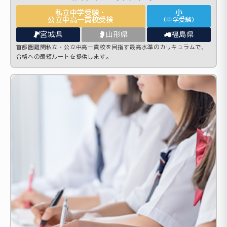
私立中学受験・
小
公立中高一貫校受検
（中学受験）
宮城県
山形県
福島県
首都圏難関私立・公立中高一貫校を目指す最高水準のカリキュラムで、
合格への最短ルートを提供します。