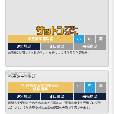
学童型学習教室
小
中
高
宮城県
山形県
福島県
放課後2時間で「本物の学力」を身につける学童型学習教室。
担任指導＆実力講師の
小
中
高
映像授業
宮城県
山形県
福島県
難関大学受験とその先の未来を見据えた【東進式中学生専用プログラ
ム】です。学年の壁を越えた高校範囲も先取り学習できます。