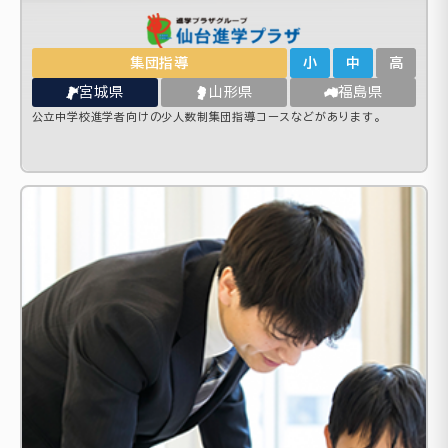
集団指導
小
中
高
宮城県
山形県
福島県
公立中学校進学者向けの少人数制集団指導コースなどがあります。