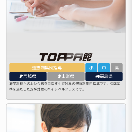
選抜制集団指導
小
中
高
宮城県
山形県
福島県
難関高校への上位合格を目指す生徒対象の選抜制集団指導です。受講基
準を満たした方が対象のハイレベルクラスです。