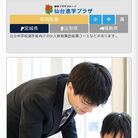
集団指導
小
中
高
宮城県
山形県
福島県
公立中学校進学者向けの少人数制集団指導コースなどがあります。