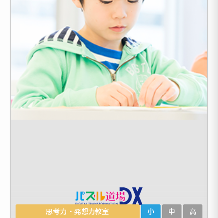
思考力・発想力教室
小
中
高