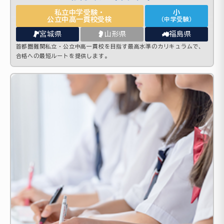
私立中学受験・
小
公立中高一貫校受検
（中学受験）
宮城県
山形県
福島県
首都圏難関私立・公立中高一貫校を目指す最高水準のカリキュラムで、
合格への最短ルートを提供します。