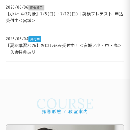
2026/06/06
開催終了
【小4～中3対象】7/5(日)・7/12(日)｜英検プレテスト 申込
受付中＜宮城＞
2026/06/04
受付中
【夏期講習2026】お申し込み受付中！＜宮城／小・中・高＞
｜入会特典あり
COURSE
指導形態 / 教室案内