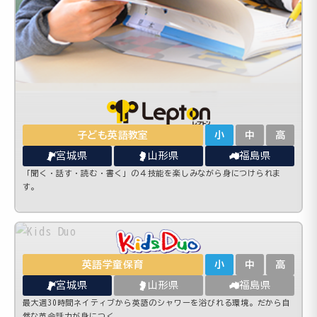
子ども英語教室
小
中
高
宮城県
山形県
福島県
「聞く・話す・読む・書く」の４技能を楽しみながら身につけられま
す。
英語学童保育
小
中
高
宮城県
山形県
福島県
最大週30時間ネイティブから英語のシャワーを浴びれる環境。だから自
然な英会話力が身につく。