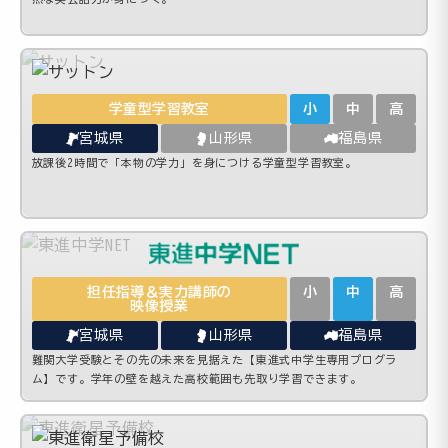
学童型学習教室
小
中
高
宮城県
山形県
福島県
放課後2時間で「本物の学力」を身につける学童型学習教室。
担任指導＆実力講師の
小
中
高
映像授業
宮城県
山形県
福島県
難関大学受験とその先の未来を見据えた【東進式中学生専用プログラ
ム】です。学年の壁を越えた高校範囲も先取り学習できます。