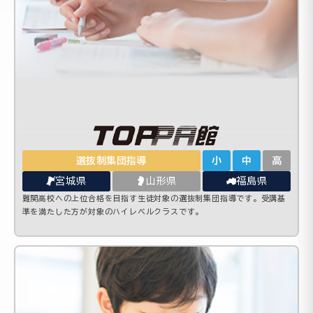
選抜制集団指導
小
中
高
宮城県
山形県
福島県
難関高校への上位合格を目指す生徒対象の選抜制集団指導です。受講基
準を満たした方が対象のハイレベルクラスです。