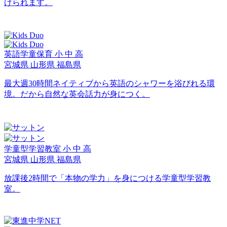
けられます。
英語学童保育
小
中
高
宮城県
山形県
福島県
最大週30時間ネイティブから英語のシャワーを浴びれる環
境。だから自然な英会話力が身につく。
学童型学習教室
小
中
高
宮城県
山形県
福島県
放課後2時間で「本物の学力」を身につける学童型学習教
室。