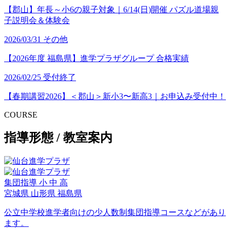
【郡山】年長～小6の親子対象｜6/14(日)開催 パズル道場親
子説明会＆体験会
2026/03/31
その他
【2026年度 福島県】進学プラザグループ 合格実績
2026/02/25
受付終了
【春期講習2026】＜郡山＞新小3〜新高3｜お申込み受付中！
COURSE
指導形態 / 教室案内
集団指導
小
中
高
宮城県
山形県
福島県
公立中学校進学者向けの少人数制集団指導コースなどがあり
ます。