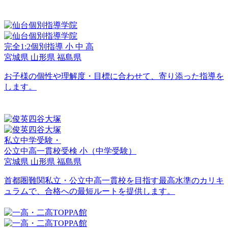
完全1:2個別指導
小
中
高
宮城県
山形県
福島県
お子様の個性や理解度・目標に合わせて、寄り添った指導を
します。
私立中学受験・
公立中高一貫校受検
小
（中学受験）
宮城県
山形県
福島県
首都圏難関私立・公立中高一貫校を目指す最高水準のカリキ
ュラムで、合格への最短ルートを提供します。