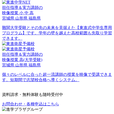
担任指導＆実力講師の
映像授業
小
中
高
宮城県
山形県
福島県
難関大学受験とその先の未来を見据えた【東進式中学生専用
プログラム】です。学年の壁を越えた高校範囲も先取り学習
できます。
担任指導＆実力講師の
映像授業
高
(大学受験)
宮城県
山形県
福島県
個々のレベルに合った超一流講師の授業を映像で受講できま
す。短期間で志望校合格へ導くシステム。
資料請求・無料体験も随時受付中
お問合わせ・各種申込はこちら