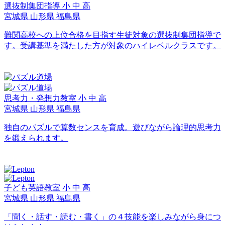
選抜制集団指導
小
中
高
宮城県
山形県
福島県
難関高校への上位合格を目指す生徒対象の選抜制集団指導で
す。受講基準を満たした方が対象のハイレベルクラスです。
思考力・発想力教室
小
中
高
宮城県
山形県
福島県
独自のパズルで算数センスを育成。遊びながら論理的思考力
を鍛えられます。
子ども英語教室
小
中
高
宮城県
山形県
福島県
「聞く・話す・読む・書く」の４技能を楽しみながら身につ