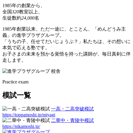
1985年の創業から、
全国
320
教室以上、
生徒数約
24,000
名
1985年創業以来、ただ一途に、とことん、「めんどうみ主
義」の進学プラザグループ。
「うちの子、任せてだいじょうぶ？」私たちは、その想いに
本気で応える塾です。
お子さまの未来を預かる覚悟を持った講師が、毎日真剣に伴
走します。
Practice exam
模試一覧
一高・二高突破模試
https://toppamoshi.jp/miyagi
二華中・青陵中模試
https://nikamoshi.jp/