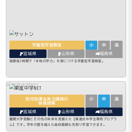
学童型学習教室
小
中
高
宮城県
山形県
福島県
放課後2時間で「本物の学力」を身につける学童型学習教室。
担任指導＆実力講師の
小
中
高
映像授業
宮城県
山形県
福島県
難関大学受験とその先の未来を見据えた【東進式中学生専用プログラ
ム】です。学年の壁を越えた高校範囲も先取り学習できます。