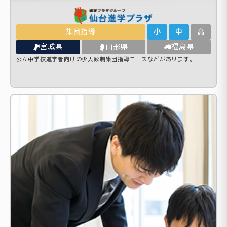
集団指導
小
中
高
宮城県
山形県
福島県
公立中学校進学者向けの少人数制集団指導コースなどがあります。