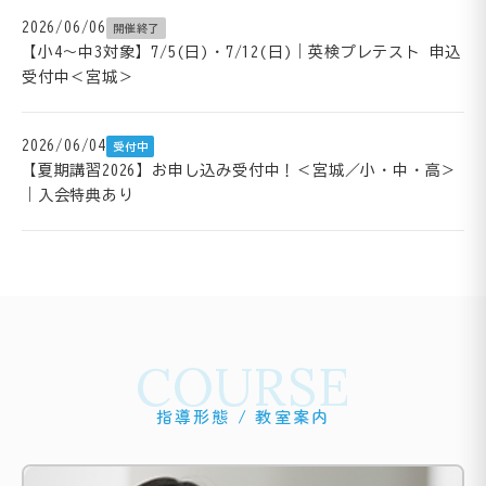
2026/06/06
開催終了
【小4～中3対象】7/5(日)・7/12(日)｜英検プレテスト 申込
受付中＜宮城＞
2026/06/04
受付中
【夏期講習2026】お申し込み受付中！＜宮城／小・中・高＞
｜入会特典あり
COURSE
指導形態 / 教室案内