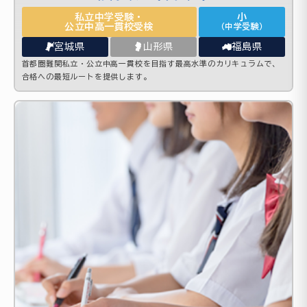
私立中学受験・
小
公立中高一貫校受検
（中学受験）
宮城県
山形県
福島県
首都圏難関私立・公立中高一貫校を目指す最高水準のカリキュラムで、
合格への最短ルートを提供します。