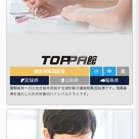
選抜制集団指導
小
中
高
宮城県
山形県
福島県
難関高校への上位合格を目指す生徒対象の選抜制集団指導です。受講基
準を満たした方が対象のハイレベルクラスです。