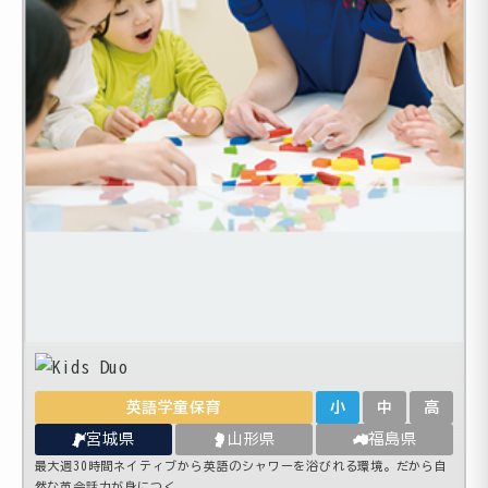
英語学童保育
小
中
高
宮城県
山形県
福島県
最大週30時間ネイティブから英語のシャワーを浴びれる環境。だから自
然な英会話力が身につく。