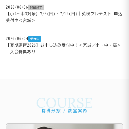
2026/06/06
開催終了
【小4～中3対象】7/5(日)・7/12(日)｜英検プレテスト 申込
受付中＜宮城＞
2026/06/04
受付中
【夏期講習2026】お申し込み受付中！＜宮城／小・中・高＞
｜入会特典あり
COURSE
指導形態 / 教室案内