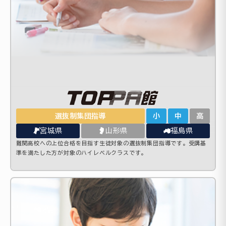
選抜制集団指導
小
中
高
宮城県
山形県
福島県
難関高校への上位合格を目指す生徒対象の選抜制集団指導です。受講基
準を満たした方が対象のハイレベルクラスです。