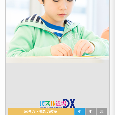
思考力・発想力教室
小
中
高