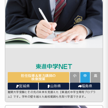
担任指導＆実力講師の
小
中
高
映像授業
宮城県
山形県
福島県
難関大学受験とその先の未来を見据えた【東進式中学生専用プログラ
ム】です。学年の壁を越えた高校範囲も先取り学習できます。