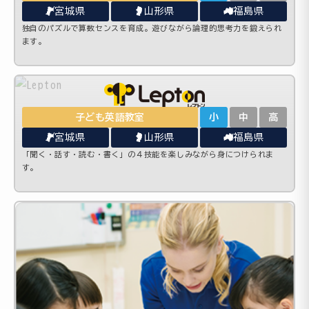
宮城県
山形県
福島県
独自のパズルで算数センスを育成。遊びながら論理的思考力を鍛えられ
ます。
子ども英語教室
小
中
高
宮城県
山形県
福島県
「聞く・話す・読む・書く」の４技能を楽しみながら身につけられま
す。