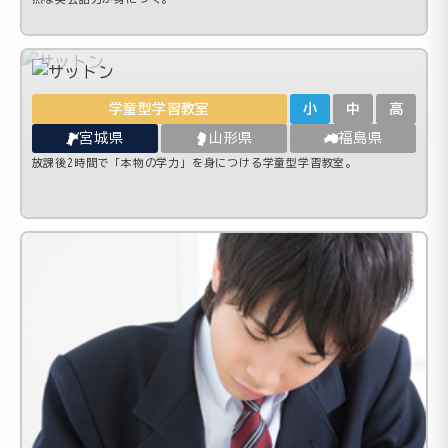
学童型学習教室
小
中
高
宮城県
山形県
福島県
放課後2時間で「本物の学力」を身につける学童型学習教室。