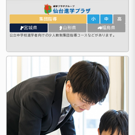
集団指導
小
中
高
宮城県
山形県
福島県
公立中学校進学者向けの少人数制集団指導コースなどがあります。