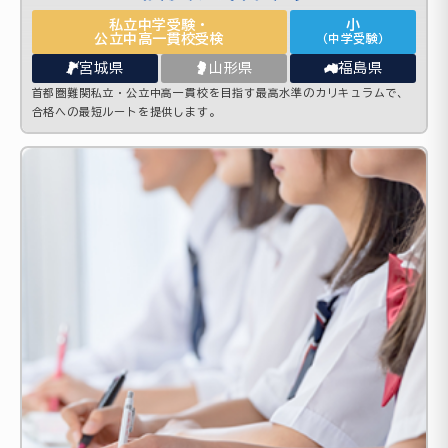
私立中学受験・
小
公立中高一貫校受検
（中学受験）
宮城県
山形県
福島県
首都圏難関私立・公立中高一貫校を目指す最高水準のカリキュラムで、
合格への最短ルートを提供します。