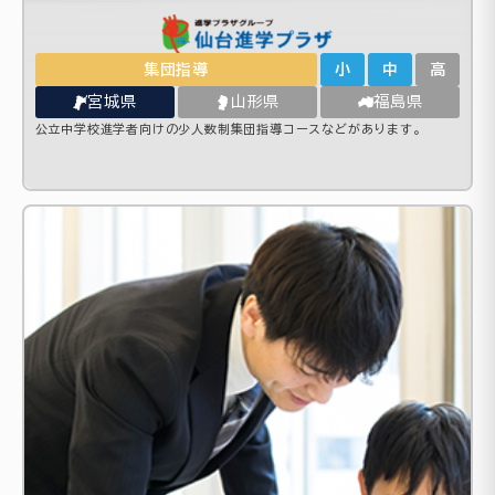
集団指導
小
中
高
宮城県
山形県
福島県
公立中学校進学者向けの少人数制集団指導コースなどがあります。