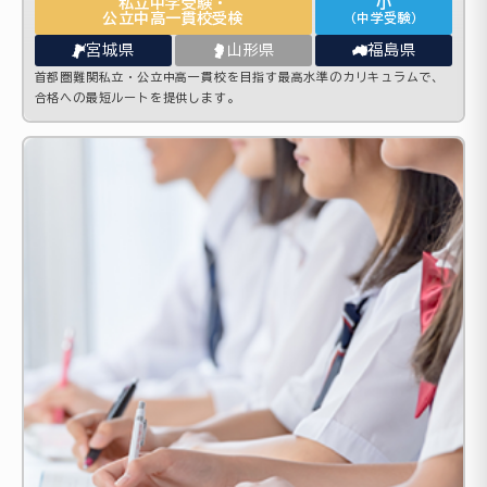
私立中学受験・
小
公立中高一貫校受検
（中学受験）
宮城県
山形県
福島県
首都圏難関私立・公立中高一貫校を目指す最高水準のカリキュラムで、
合格への最短ルートを提供します。