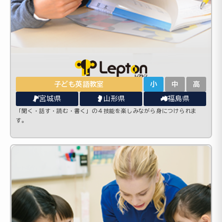
子ども英語教室
小
中
高
宮城県
山形県
福島県
「聞く・話す・読む・書く」の４技能を楽しみながら身につけられま
す。