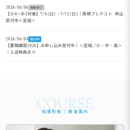
2026/06/06
開催終了
【小4～中3対象】7/5(日)・7/12(日)｜英検プレテスト 申込
受付中＜宮城＞
2026/06/04
受付中
【夏期講習2026】お申し込み受付中！＜宮城／小・中・高＞
｜入会特典あり
COURSE
指導形態 / 教室案内