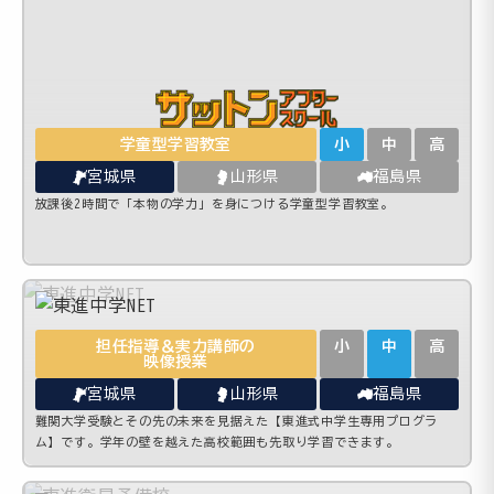
学童型学習教室
小
中
高
宮城県
山形県
福島県
放課後2時間で「本物の学力」を身につける学童型学習教室。
担任指導＆実力講師の
小
中
高
映像授業
宮城県
山形県
福島県
難関大学受験とその先の未来を見据えた【東進式中学生専用プログラ
ム】です。学年の壁を越えた高校範囲も先取り学習できます。