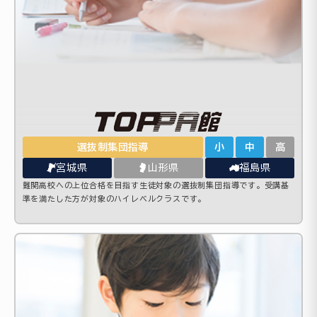
選抜制集団指導
小
中
高
宮城県
山形県
福島県
難関高校への上位合格を目指す生徒対象の選抜制集団指導です。受講基
準を満たした方が対象のハイレベルクラスです。