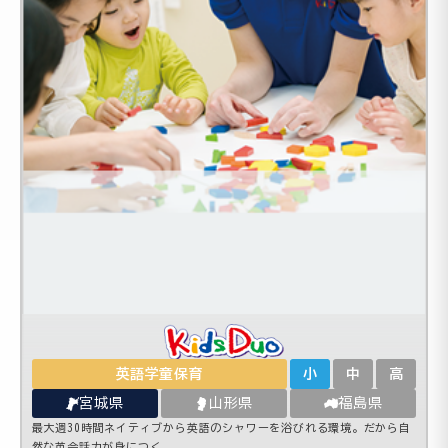
英語学童保育
小
中
高
宮城県
山形県
福島県
最大週30時間ネイティブから英語のシャワーを浴びれる環境。だから自
然な英会話力が身につく。