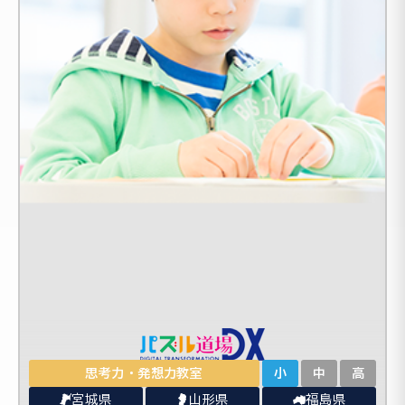
思考力・発想力教室
小
中
高
宮城県
山形県
福島県