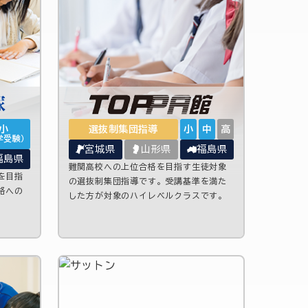
小
選抜制集団指導
小
中
高
学受験）
宮城県
山形県
福島県
福島県
難関高校への上位合格を目指す生徒対象
を目指
の選抜制集団指導です。受講基準を満た
格への
した方が対象のハイレベルクラスです。