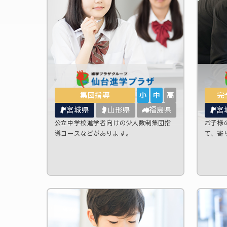
集団指導
小
中
高
完
宮城県
山形県
福島県
宮
公立中学校進学者向けの少人数制集団指
お子様
導コースなどがあります。
て、寄