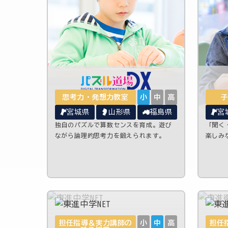
思考力・発想力教室
小
中
高
子
宮城県
山形県
福島県
宮
独自のパズルで算数センスを育成。遊び
「聞く
ながら論理的思考力を鍛えられます。
楽しみ
担任指導＆実力講師の
小
中
高
担任