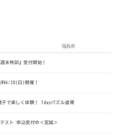
福島県
策 週末特訓』受付開始！
6/28(日)開催！
親子で楽しく体験！ 1dayパズル道場
プレテスト 申込受付中＜宮城＞