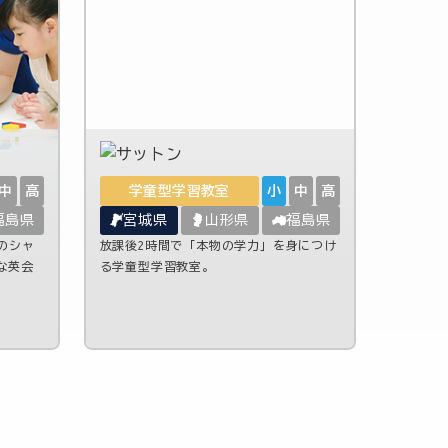
中
高
学童型学習教室
小
中
高
福島県
宮城県
山形県
福島県
のシャ
放課後2時間で「本物の学力」を身につけ
な英会
る学童型学習教室。