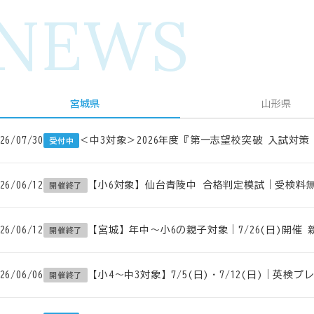
NEWS
宮城県
山形県
26/07/30
＜中3対象＞2026年度『第一志望校突破 入試対
受付中
26/06/12
【小6対象】仙台青陵中 合格判定模試｜受検料無料
開催終了
26/06/12
【宮城】年中～小6の親子対象｜7/26(日)開催 
開催終了
26/06/06
【小4～中3対象】7/5(日)・7/12(日)｜英検
開催終了