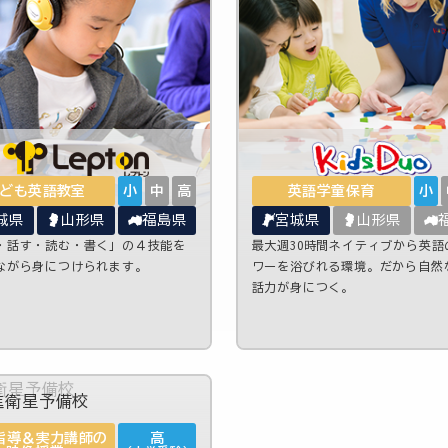
ども英語教室
小
中
高
英語学童保育
小
城県
山形県
福島県
宮城県
山形県
・話す・読む・書く」の４技能を
最大週30時間ネイティブから英語
ながら身につけられます。
ワーを浴びれる環境。だから自然
話力が身につく。
指導＆実力講師の
高