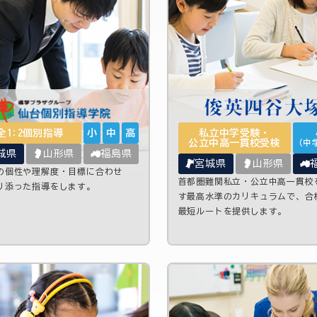
全1:2個別指導
小
中
高
私立中学受験・
公立中高一貫校受検
（中
城県
山形県
福島県
宮城県
山形県
の個性や理解度・目標に合わせ
首都圏難関私立・公立中高一貫校
り添った指導をします。
す最高水準のカリキュラムで、合
最短ルートを提供します。