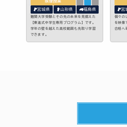
映像授業
宮城県
山形県
福島県
宮
難関大学受験とその先の未来を見据えた
個々の
【東進式中学生専用プログラム】です。
を映像
学年の壁を越えた高校範囲も先取り学習
合格へ
できます。