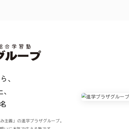
から、
上、
名
うみ主義」の進学プラザグループ。