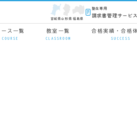
塾生専用
請求書管理サービ
宮城県
山形県
福島県
コース一覧
教室一覧
合格実績・合格
COURSE
CLASSROOM
SUCCESS