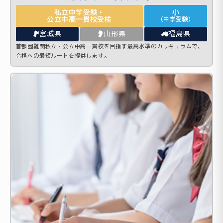
私立中学受験・
小
公立中高一貫校受検
（中学受験）
宮城県
山形県
福島県
首都圏難関私立・公立中高一貫校を目指す最高水準のカリキュラムで、
合格への最短ルートを提供します。