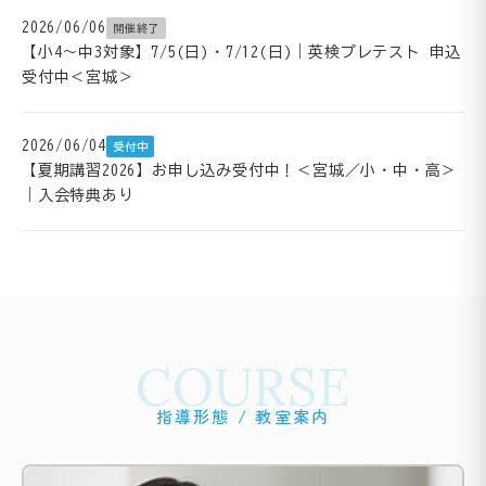
2026/06/06
開催終了
【小4～中3対象】7/5(日)・7/12(日)｜英検プレテスト 申込
受付中＜宮城＞
2026/06/04
受付中
【夏期講習2026】お申し込み受付中！＜宮城／小・中・高＞
｜入会特典あり
COURSE
指導形態 / 教室案内