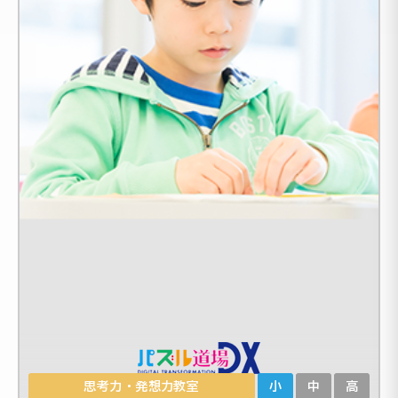
思考力・発想力教室
小
中
高