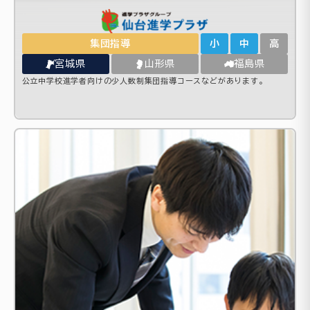
集団指導
小
中
高
宮城県
山形県
福島県
公立中学校進学者向けの少人数制集団指導コースなどがあります。