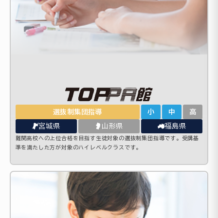
選抜制集団指導
小
中
高
宮城県
山形県
福島県
難関高校への上位合格を目指す生徒対象の選抜制集団指導です。受講基
準を満たした方が対象のハイレベルクラスです。