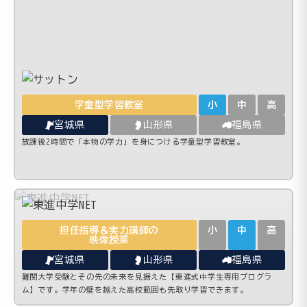
学童型学習教室
小
中
高
宮城県
山形県
福島県
放課後2時間で「本物の学力」を身につける学童型学習教室。
担任指導＆実力講師の
小
中
高
映像授業
宮城県
山形県
福島県
難関大学受験とその先の未来を見据えた【東進式中学生専用プログラ
ム】です。学年の壁を越えた高校範囲も先取り学習できます。