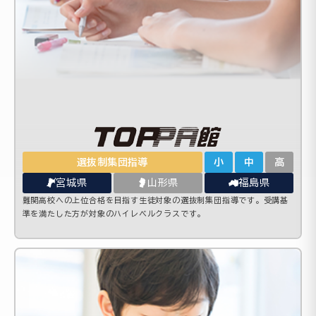
選抜制集団指導
小
中
高
宮城県
山形県
福島県
難関高校への上位合格を目指す生徒対象の選抜制集団指導です。受講基
準を満たした方が対象のハイレベルクラスです。