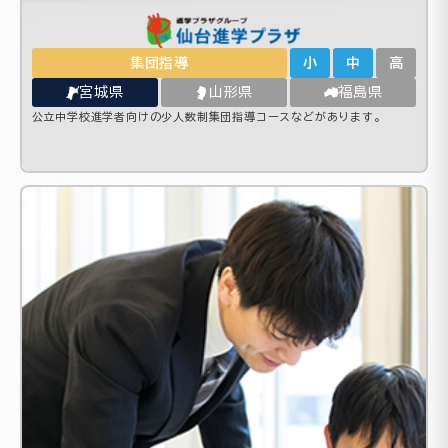
集団指導
小
中
高
宮城県
山形県
福島県
公立中学校進学者向けの少人数制集団指導コースなどがあります。