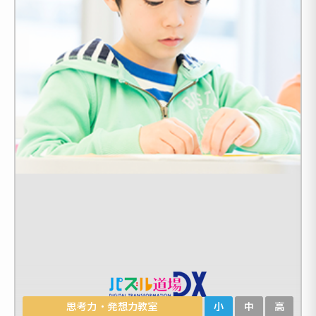
思考力・発想力教室
小
中
高