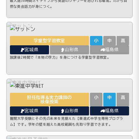
最大週30時間ネイティブから英語のシャワーを浴びれる環境。だから自
然な英会話力が身につく。
学童型学習教室
小
中
高
宮城県
山形県
福島県
放課後2時間で「本物の学力」を身につける学童型学習教室。
担任指導＆実力講師の
小
中
高
映像授業
宮城県
山形県
福島県
難関大学受験とその先の未来を見据えた【東進式中学生専用プログラ
ム】です。学年の壁を越えた高校範囲も先取り学習できます。