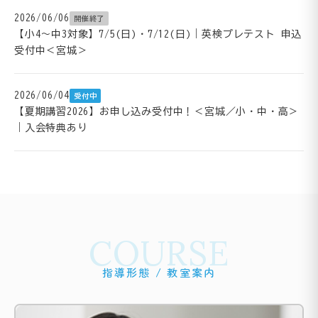
2026/06/06
開催終了
【小4～中3対象】7/5(日)・7/12(日)｜英検プレテスト 申込
受付中＜宮城＞
2026/06/04
受付中
【夏期講習2026】お申し込み受付中！＜宮城／小・中・高＞
｜入会特典あり
COURSE
指導形態 / 教室案内