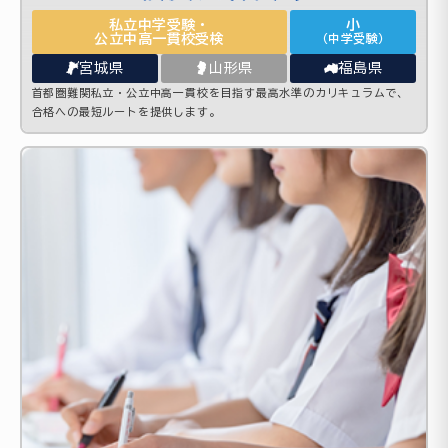
私立中学受験・
小
公立中高一貫校受検
（中学受験）
宮城県
山形県
福島県
首都圏難関私立・公立中高一貫校を目指す最高水準のカリキュラムで、
合格への最短ルートを提供します。