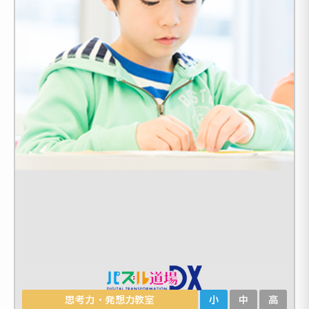
思考力・発想力教室
小
中
高