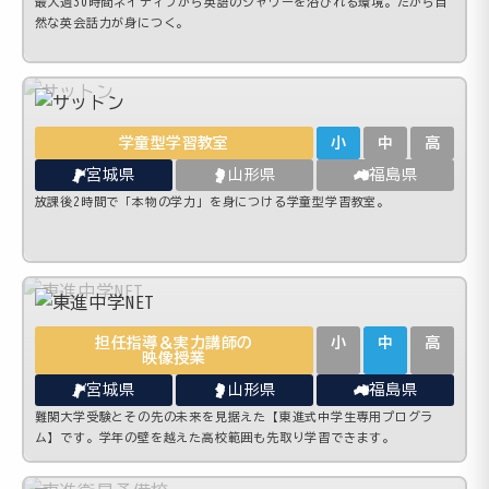
最大週30時間ネイティブから英語のシャワーを浴びれる環境。だから自
然な英会話力が身につく。
学童型学習教室
小
中
高
宮城県
山形県
福島県
放課後2時間で「本物の学力」を身につける学童型学習教室。
担任指導＆実力講師の
小
中
高
映像授業
宮城県
山形県
福島県
難関大学受験とその先の未来を見据えた【東進式中学生専用プログラ
ム】です。学年の壁を越えた高校範囲も先取り学習できます。