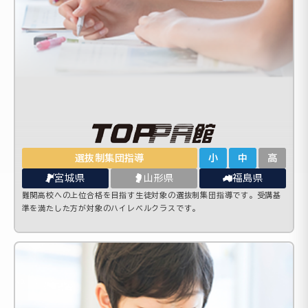
選抜制集団指導
小
中
高
宮城県
山形県
福島県
難関高校への上位合格を目指す生徒対象の選抜制集団指導です。受講基
準を満たした方が対象のハイレベルクラスです。