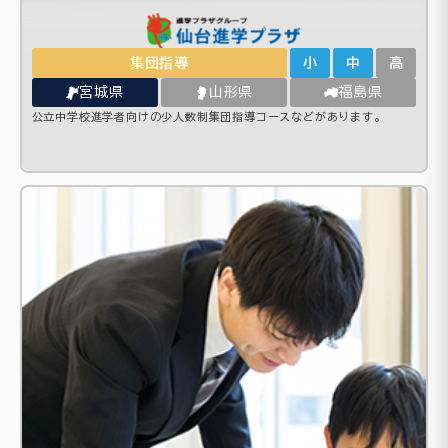
集団指導
小
中
高
宮城県
山形県
福島県
公立中学校進学者向けの少人数制集団指導コースなどがあります。