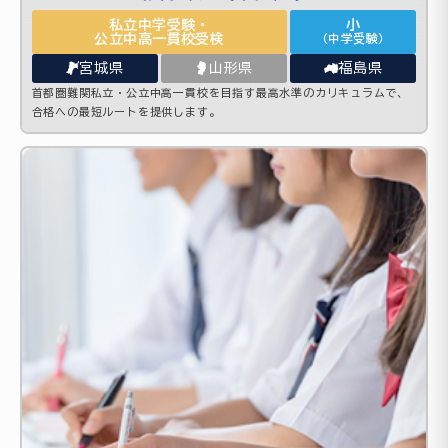
私立中学受験・
小
公立中高一貫校受検
（中学受験）
宮城県
山形県
福島県
首都圏難関私立・公立中高一貫校を目指す最高水準のカリキュラムで、
合格への最短ルートを提供します。