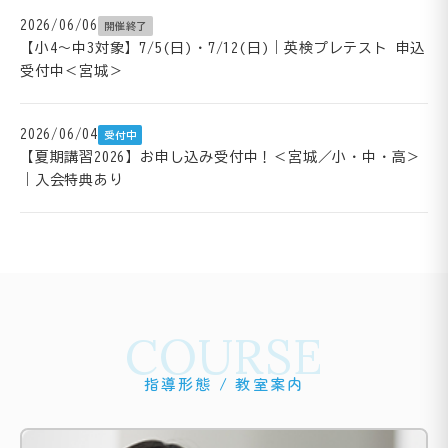
2026/06/06
開催終了
【小4～中3対象】7/5(日)・7/12(日)｜英検プレテスト 申込
受付中＜宮城＞
2026/06/04
受付中
【夏期講習2026】お申し込み受付中！＜宮城／小・中・高＞
｜入会特典あり
COURSE
指導形態 / 教室案内