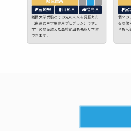
映像授業
宮城県
山形県
福島県
宮
難関大学受験とその先の未来を見据えた
個々の
【東進式中学生専用プログラム】です。
を映像
学年の壁を越えた高校範囲も先取り学習
合格へ
できます。