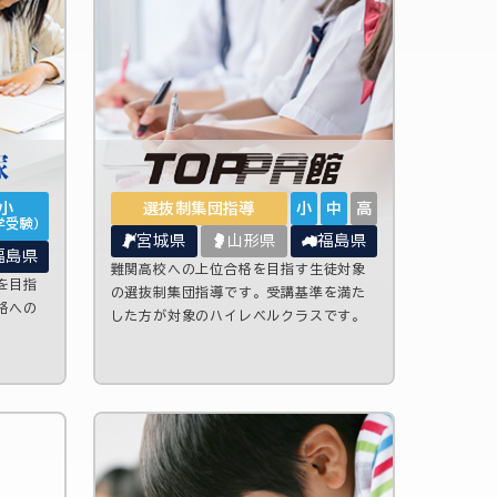
小
選抜制集団指導
小
中
高
学受験）
宮城県
山形県
福島県
福島県
難関高校への上位合格を目指す生徒対象
を目指
の選抜制集団指導です。受講基準を満た
格への
した方が対象のハイレベルクラスです。