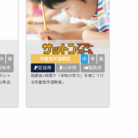
中
高
学童型学習教室
小
中
高
福島県
宮城県
山形県
福島県
のシャ
放課後2時間で「本物の学力」を身につけ
な英会
る学童型学習教室。