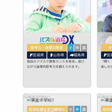
思考力・発想力教室
小
中
高
子
宮城県
山形県
福島県
宮
独自のパズルで算数センスを育成。遊び
「聞く
ながら論理的思考力を鍛えられます。
楽しみ
担任指導＆実力講師の
小
中
高
担任