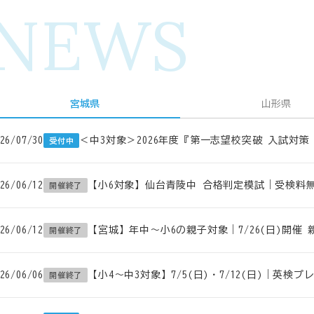
NEWS
宮城県
山形県
26/07/30
＜中3対象＞2026年度『第一志望校突破 入試対
受付中
26/06/12
【小6対象】仙台青陵中 合格判定模試｜受検料無料
開催終了
26/06/12
【宮城】年中～小6の親子対象｜7/26(日)開催 
開催終了
26/06/06
【小4～中3対象】7/5(日)・7/12(日)｜英検
開催終了