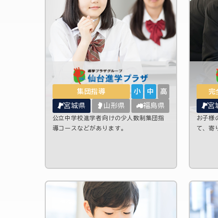
集団指導
小
中
高
完
宮城県
山形県
福島県
宮
公立中学校進学者向けの少人数制集団指
お子様
導コースなどがあります。
て、寄