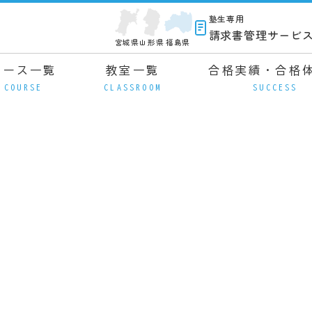
塾生専用
請求書管理サービ
宮城県
山形県
福島県
コース一覧
教室一覧
合格実績・合格
COURSE
CLASSROOM
SUCCESS