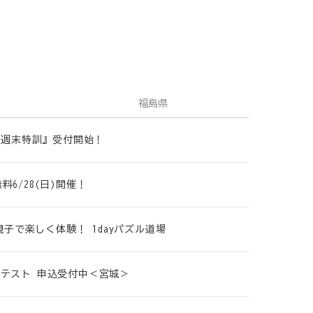
福島県
策 週末特訓』受付開始！
6/28(日)開催！
親子で楽しく体験！ 1dayパズル道場
プレテスト 申込受付中＜宮城＞