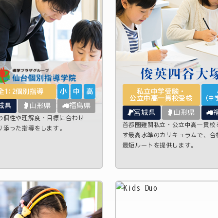
全1:2個別指導
小
中
高
私立中学受験・
公立中高一貫校受検
（中
城県
山形県
福島県
宮城県
山形県
の個性や理解度・目標に合わせ
首都圏難関私立・公立中高一貫校
り添った指導をします。
す最高水準のカリキュラムで、合
最短ルートを提供します。