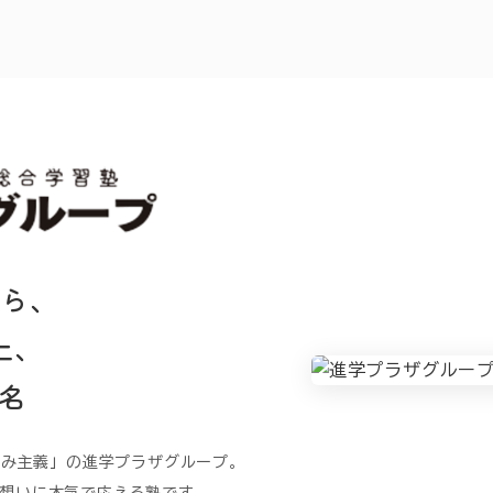
から、
上、
名
うみ主義」の進学プラザグループ。