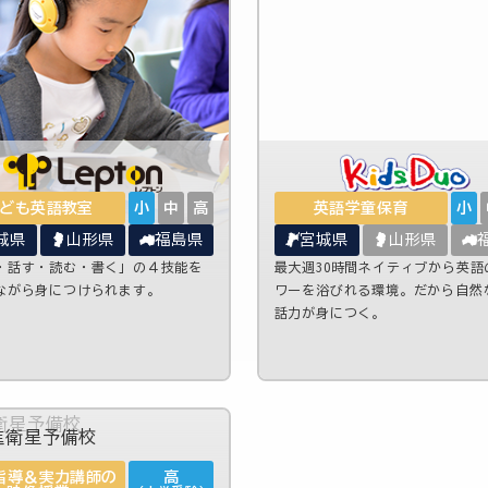
ども英語教室
小
中
高
英語学童保育
小
城県
山形県
福島県
宮城県
山形県
・話す・読む・書く」の４技能を
最大週30時間ネイティブから英語
ながら身につけられます。
ワーを浴びれる環境。だから自然
話力が身につく。
指導＆実力講師の
高