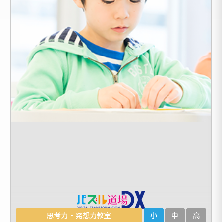
思考力・発想力教室
小
中
高