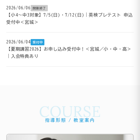
2026/06/06
開催終了
【小4～中3対象】7/5(日)・7/12(日)｜英検プレテスト 申込
受付中＜宮城＞
2026/06/04
受付中
【夏期講習2026】お申し込み受付中！＜宮城／小・中・高＞
｜入会特典あり
COURSE
指導形態 / 教室案内