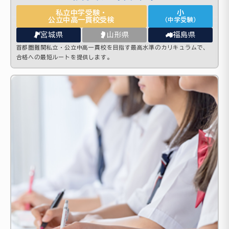
私立中学受験・
小
公立中高一貫校受検
（中学受験）
宮城県
山形県
福島県
首都圏難関私立・公立中高一貫校を目指す最高水準のカリキュラムで、
合格への最短ルートを提供します。