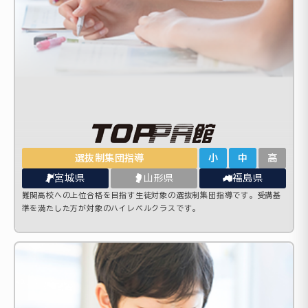
選抜制集団指導
小
中
高
宮城県
山形県
福島県
難関高校への上位合格を目指す生徒対象の選抜制集団指導です。受講基
準を満たした方が対象のハイレベルクラスです。