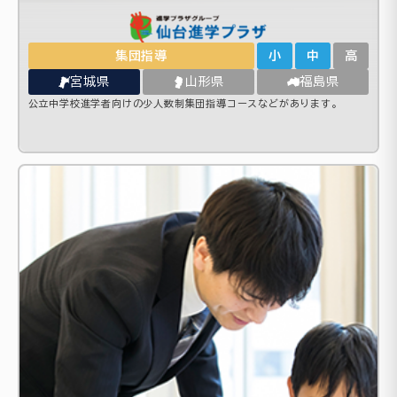
集団指導
小
中
高
宮城県
山形県
福島県
公立中学校進学者向けの少人数制集団指導コースなどがあります。