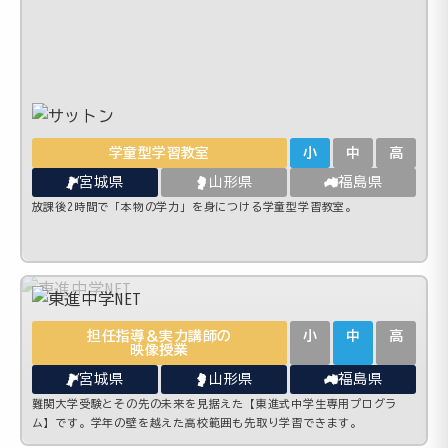
学童型学習教室
小
中
高
宮城県
山形県
福島県
放課後2時間で「本物の学力」を身につける学童型学習教室。
担任指導＆実力講師の
小
中
高
映像授業
宮城県
山形県
福島県
難関大学受験とその先の未来を見据えた【東進式中学生専用プログラ
ム】です。学年の壁を越えた高校範囲も先取り学習できます。