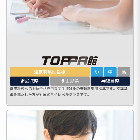
選抜制集団指導
小
中
高
宮城県
山形県
福島県
難関高校への上位合格を目指す生徒対象の選抜制集団指導です。受講基
準を満たした方が対象のハイレベルクラスです。