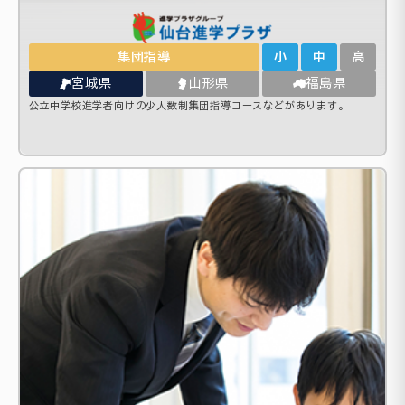
集団指導
小
中
高
宮城県
山形県
福島県
公立中学校進学者向けの少人数制集団指導コースなどがあります。