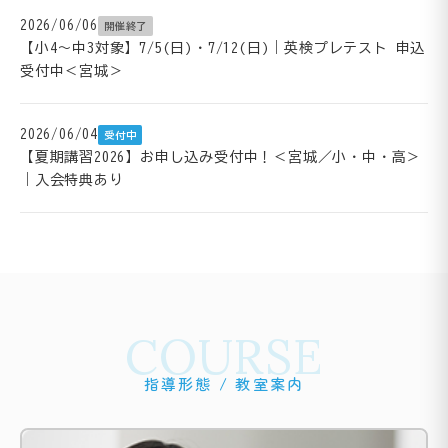
2026/06/06
開催終了
【小4～中3対象】7/5(日)・7/12(日)｜英検プレテスト 申込
受付中＜宮城＞
2026/06/04
受付中
【夏期講習2026】お申し込み受付中！＜宮城／小・中・高＞
｜入会特典あり
COURSE
指導形態 / 教室案内