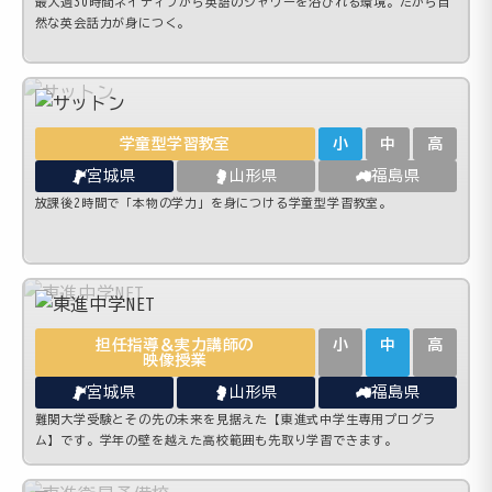
最大週30時間ネイティブから英語のシャワーを浴びれる環境。だから自
然な英会話力が身につく。
学童型学習教室
小
中
高
宮城県
山形県
福島県
放課後2時間で「本物の学力」を身につける学童型学習教室。
担任指導＆実力講師の
小
中
高
映像授業
宮城県
山形県
福島県
難関大学受験とその先の未来を見据えた【東進式中学生専用プログラ
ム】です。学年の壁を越えた高校範囲も先取り学習できます。