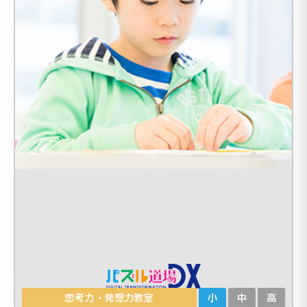
思考力・発想力教室
小
中
高