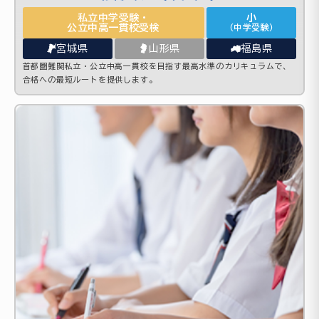
私立中学受験・
小
公立中高一貫校受検
（中学受験）
宮城県
山形県
福島県
首都圏難関私立・公立中高一貫校を目指す最高水準のカリキュラムで、
合格への最短ルートを提供します。