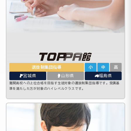
選抜制集団指導
小
中
高
宮城県
山形県
福島県
難関高校への上位合格を目指す生徒対象の選抜制集団指導です。受講基
準を満たした方が対象のハイレベルクラスです。