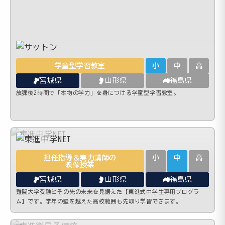
学童型学習教室
小
中
高
宮城県
山形県
福島県
放課後2時間で「本物の学力」を身につける学童型学習教室。
担任指導＆実力講師の
小
中
高
映像授業
宮城県
山形県
福島県
難関大学受験とその先の未来を見据えた【東進式中学生専用プログラ
ム】です。学年の壁を越えた高校範囲も先取り学習できます。