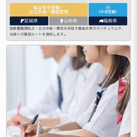
私立中学受験・
小
公立中高一貫校受検
（中学受験）
宮城県
山形県
福島県
首都圏難関私立・公立中高一貫校を目指す最高水準のカリキュラムで、
合格への最短ルートを提供します。