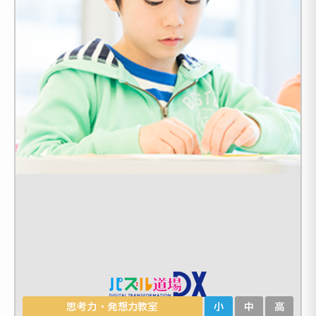
思考力・発想力教室
小
中
高