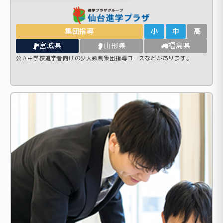
集団指導
小
中
高
宮城県
山形県
福島県
公立中学校進学者向けの少人数制集団指導コースなどがあります。