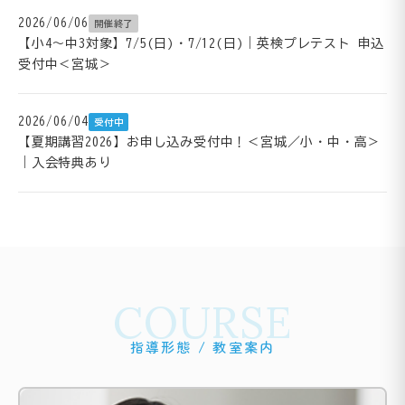
2026/06/06
開催終了
【小4～中3対象】7/5(日)・7/12(日)｜英検プレテスト 申込
受付中＜宮城＞
2026/06/04
受付中
【夏期講習2026】お申し込み受付中！＜宮城／小・中・高＞
｜入会特典あり
COURSE
指導形態 / 教室案内