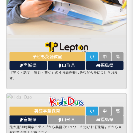
子ども英語教室
小
中
高
宮城県
山形県
福島県
「聞く・話す・読む・書く」の４技能を楽しみながら身につけられま
す。
英語学童保育
小
中
高
宮城県
山形県
福島県
最大週30時間ネイティブから英語のシャワーを浴びれる環境。だから自
然な英会話力が身につく。