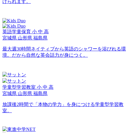
けられます。
英語学童保育
小
中
高
宮城県
山形県
福島県
最大週30時間ネイティブから英語のシャワーを浴びれる環
境。だから自然な英会話力が身につく。
学童型学習教室
小
中
高
宮城県
山形県
福島県
放課後2時間で「本物の学力」を身につける学童型学習教
室。