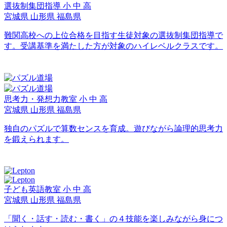
選抜制集団指導
小
中
高
宮城県
山形県
福島県
難関高校への上位合格を目指す生徒対象の選抜制集団指導で
す。受講基準を満たした方が対象のハイレベルクラスです。
思考力・発想力教室
小
中
高
宮城県
山形県
福島県
独自のパズルで算数センスを育成。遊びながら論理的思考力
を鍛えられます。
子ども英語教室
小
中
高
宮城県
山形県
福島県
「聞く・話す・読む・書く」の４技能を楽しみながら身につ