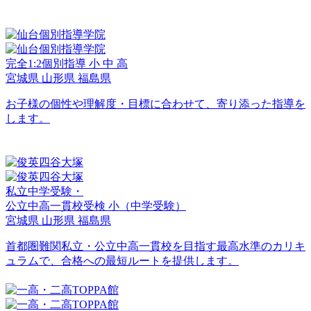
完全1:2個別指導
小
中
高
宮城県
山形県
福島県
お子様の個性や理解度・目標に合わせて、寄り添った指導を
します。
私立中学受験・
公立中高一貫校受検
小
（中学受験）
宮城県
山形県
福島県
首都圏難関私立・公立中高一貫校を目指す最高水準のカリキ
ュラムで、合格への最短ルートを提供します。