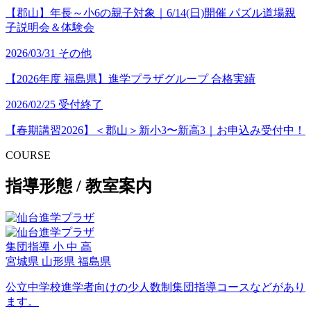
【郡山】年長～小6の親子対象｜6/14(日)開催 パズル道場親
子説明会＆体験会
2026/03/31
その他
【2026年度 福島県】進学プラザグループ 合格実績
2026/02/25
受付終了
【春期講習2026】＜郡山＞新小3〜新高3｜お申込み受付中！
COURSE
指導形態 / 教室案内
集団指導
小
中
高
宮城県
山形県
福島県
公立中学校進学者向けの少人数制集団指導コースなどがあり
ます。