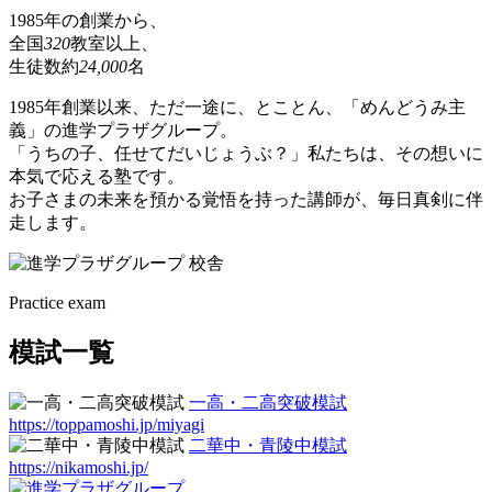
1985年の創業から、
全国
320
教室以上、
生徒数約
24,000
名
1985年創業以来、ただ一途に、とことん、「めんどうみ主
義」の進学プラザグループ。
「うちの子、任せてだいじょうぶ？」私たちは、その想いに
本気で応える塾です。
お子さまの未来を預かる覚悟を持った講師が、毎日真剣に伴
走します。
Practice exam
模試一覧
一高・二高突破模試
https://toppamoshi.jp/miyagi
二華中・青陵中模試
https://nikamoshi.jp/