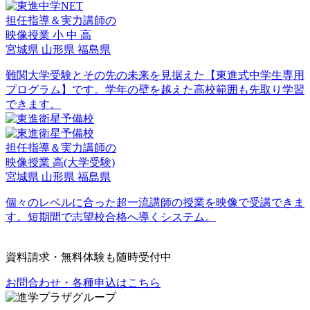
担任指導＆実力講師の
映像授業
小
中
高
宮城県
山形県
福島県
難関大学受験とその先の未来を見据えた【東進式中学生専用
プログラム】です。学年の壁を越えた高校範囲も先取り学習
できます。
担任指導＆実力講師の
映像授業
高
(大学受験)
宮城県
山形県
福島県
個々のレベルに合った超一流講師の授業を映像で受講できま
す。短期間で志望校合格へ導くシステム。
資料請求・無料体験も随時受付中
お問合わせ・各種申込はこちら