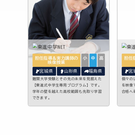
担任指導＆実力講師の
小
中
高
担任
映像授業
宮城県
山形県
福島県
宮
難関大学受験とその先の未来を見据えた
個々の
【東進式中学生専用プログラム】です。
を映像
学年の壁を越えた高校範囲も先取り学習
合格へ
できます。