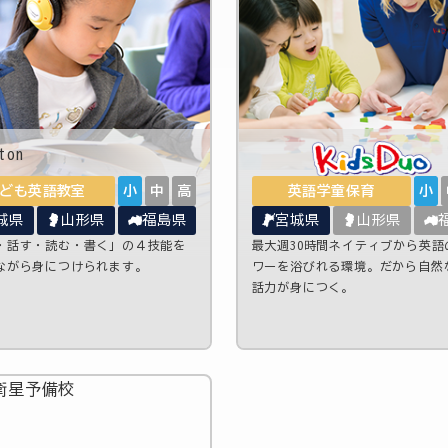
ども英語教室
小
中
高
英語学童保育
小
城県
山形県
福島県
宮城県
山形県
・話す・読む・書く」の４技能を
最大週30時間ネイティブから英語
ながら身につけられます。
ワーを浴びれる環境。だから自然
話力が身につく。