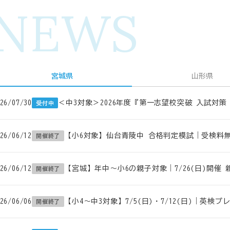
NEWS
宮城県
山形県
26/07/30
＜中3対象＞2026年度『第一志望校突破 入試対
受付中
26/06/12
【小6対象】仙台青陵中 合格判定模試｜受検料無料
開催終了
26/06/12
【宮城】年中～小6の親子対象｜7/26(日)開催 
開催終了
26/06/06
【小4～中3対象】7/5(日)・7/12(日)｜英検
開催終了