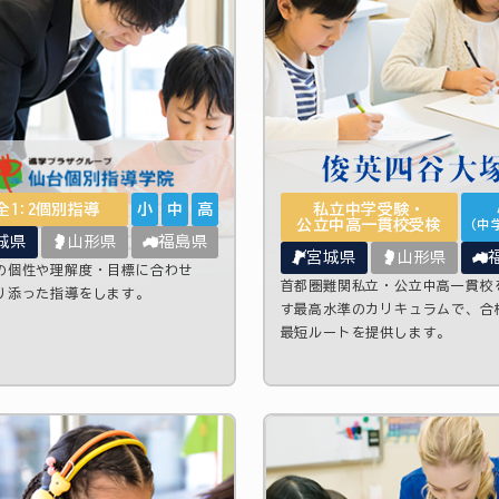
全1:2個別指導
小
中
高
私立中学受験・
公立中高一貫校受検
（中
城県
山形県
福島県
宮城県
山形県
の個性や理解度・目標に合わせ
首都圏難関私立・公立中高一貫校
り添った指導をします。
す最高水準のカリキュラムで、合
最短ルートを提供します。