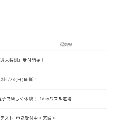
福島県
策 週末特訓』受付開始！
6/28(日)開催！
親子で楽しく体験！ 1dayパズル道場
プレテスト 申込受付中＜宮城＞