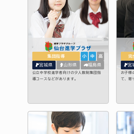
集団指導
小
中
高
完
宮城県
山形県
福島県
宮
公立中学校進学者向けの少人数制集団指
お子様
導コースなどがあります。
て、寄