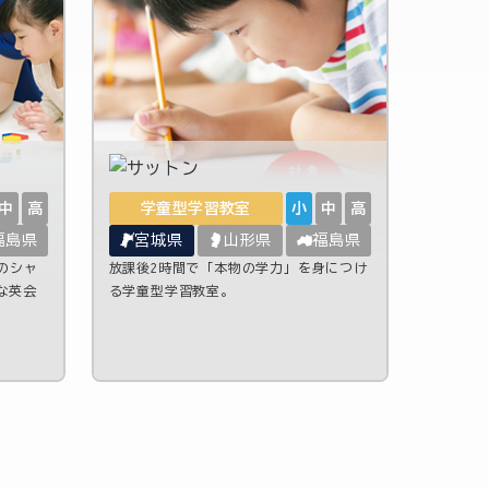
中
高
学童型学習教室
小
中
高
福島県
宮城県
山形県
福島県
のシャ
放課後2時間で「本物の学力」を身につけ
な英会
る学童型学習教室。