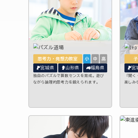
思考力・発想力教室
小
中
高
子
宮城県
山形県
福島県
宮
独自のパズルで算数センスを育成。遊び
「聞く
ながら論理的思考力を鍛えられます。
楽しみ