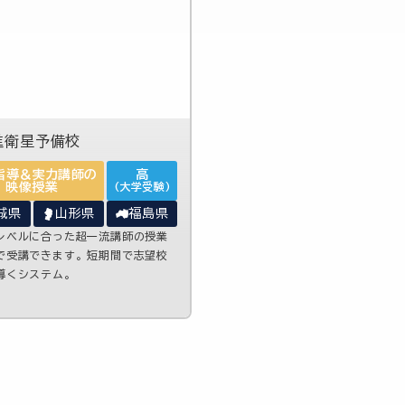
指導＆実力講師の
高
映像授業
(大学受験)
城県
山形県
福島県
レベルに合った超一流講師の授業
で受講できます。短期間で志望校
導くシステム。