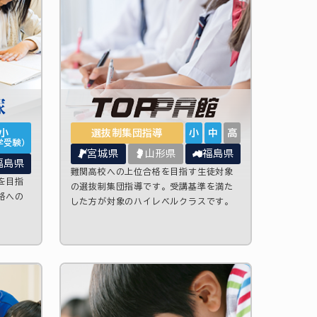
小
選抜制集団指導
小
中
高
学受験）
宮城県
山形県
福島県
福島県
難関高校への上位合格を目指す生徒対象
を目指
の選抜制集団指導です。受講基準を満た
格への
した方が対象のハイレベルクラスです。